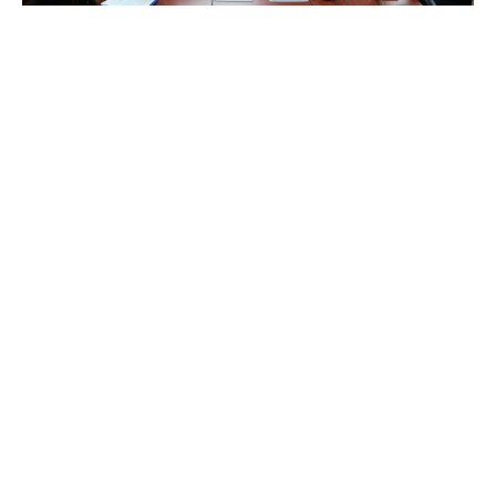
Economía
Gobierno Regional impulsa la creación de
246 puestos de trabajo con inversión de más
de $3.585 millones en las 12 comunas
Sebastián Gallardo
-
7 de agosto de 2026
Deportes
Única jinete profesional de Chile gana el