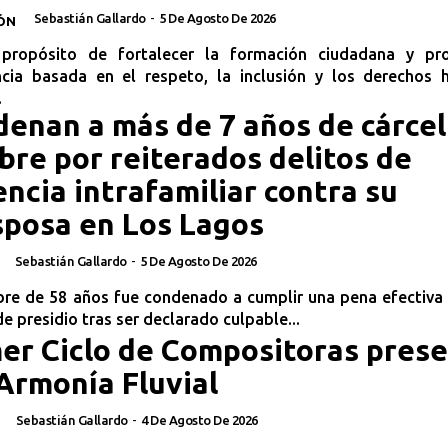
Sebastián Gallardo
-
5 De Agosto De 2026
ÓN
propósito de fortalecer la formación ciudadana y pr
ncia basada en el respeto, la inclusión y los derechos 
.
enan a más de 7 años de cárcel
re por reiterados delitos de
encia intrafamiliar contra su
posa en Los Lagos
Sebastián Gallardo
-
5 De Agosto De 2026
re de 58 años fue condenado a cumplir una pena efectiva 
de presidio tras ser declarado culpable...
er Ciclo de Compositoras pres
Armonía Fluvial
Sebastián Gallardo
-
4 De Agosto De 2026