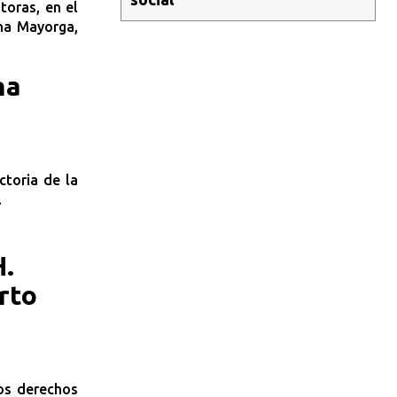
toras, en el
ina Mayorga,
na
ctoria de la
.
H.
rto
los derechos