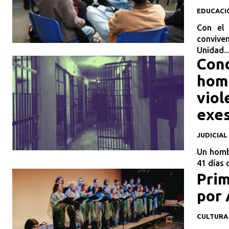
EDUCACI
Con el 
convive
Unidad..
Cond
homb
viol
exes
JUDICIAL
Un homb
41 días 
Prim
por 
CULTURA