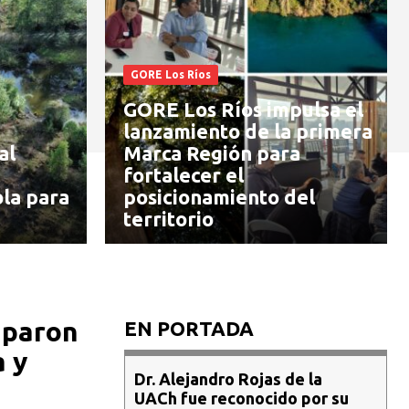
GORE Los Ríos
GORE Los Ríos impulsa el
lanzamiento de la primera
al
Marca Región para
fortalecer el
la para
posicionamiento del
territorio
iparon
EN PORTADA
a y
Dr. Alejandro Rojas de la
UACh fue reconocido por su