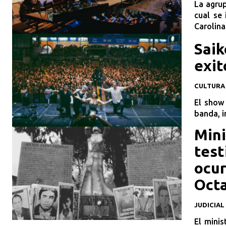
La agrup
cual se 
Carolina.
Saik
exit
CULTURA
El show 
banda, i
Mini
test
ocur
Octa
JUDICIAL
El minis