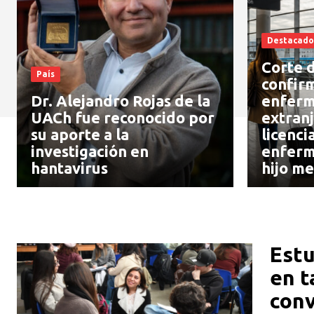
Destacado
Corte d
País
confir
Dr. Alejandro Rojas de la
enferm
UACh fue reconocido por
extranj
su aporte a la
licenci
investigación en
enferm
hantavirus
hijo me
Estu
en t
conv