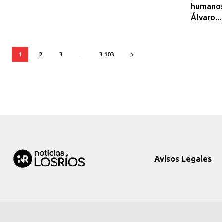
humanos
Álvaro...
1
2
3
...
3.103
Avisos Legales