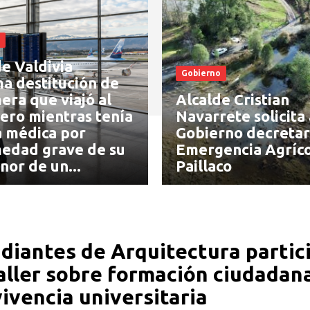
e Valdivia
Gobierno
ma destitución de
era que viajó al
Alcalde Cristian
ero mientras tenía
Navarrete solicita 
a médica por
Gobierno decretar
edad grave de su
Emergencia Agríco
nor de un...
Paillaco
diantes de Arquitectura partic
aller sobre formación ciudadan
ivencia universitaria