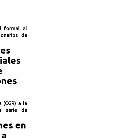
d formal al
ionarios de
res
iales
e
ones
a (CGR) a la
a serie de
nes en
 a