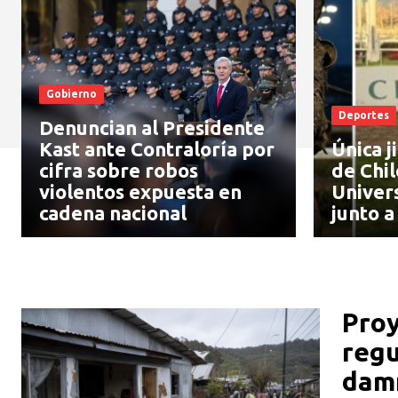
Gobierno
Deportes
Denuncian al Presidente
Kast ante Contraloría por
Única j
cifra sobre robos
de Chil
violentos expuesta en
Univer
cadena nacional
junto a
Proy
regu
damn