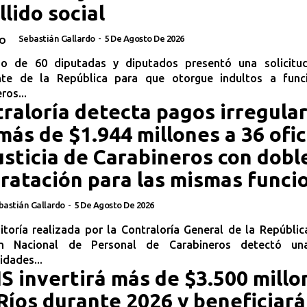
llido social
Sebastián Gallardo
-
5 De Agosto De 2026
O
o de 60 diputadas y diputados presentó una solicitu
nte de la República para que otorgue indultos a func
ros...
raloría detecta pagos irregula
más de $1.944 millones a 36 ofic
usticia de Carabineros con dobl
ratación para las mismas funci
bastián Gallardo
-
5 De Agosto De 2026
toría realizada por la Contraloría General de la Repúblic
ión Nacional de Personal de Carabineros detectó un
idades...
S invertirá más de $3.500 millo
Ríos durante 2026 y beneficiará