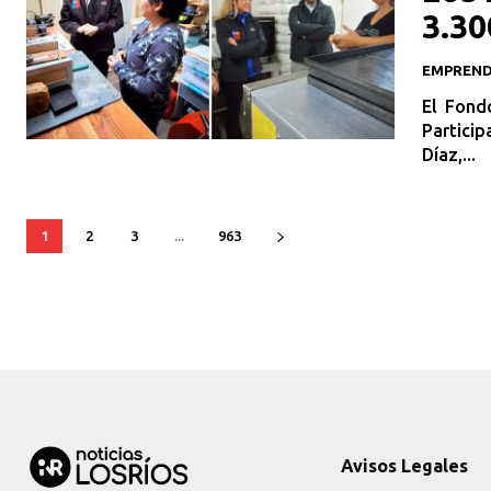
3.30
EMPREN
El Fond
Particip
Díaz,...
1
2
3
...
963
Avisos Legales