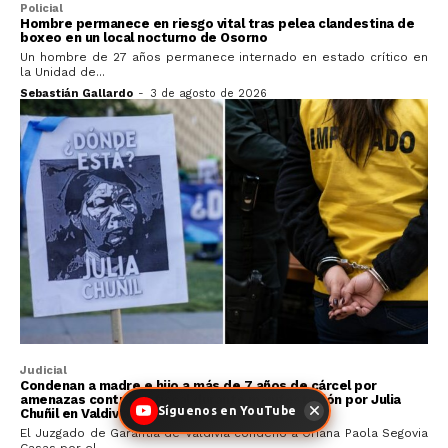
Policial
Hombre permanece en riesgo vital tras pelea clandestina de
boxeo en un local nocturno de Osorno
Un hombre de 27 años permanece internado en estado crítico en
la Unidad de...
Sebastián Gallardo
-
3 de agosto de 2026
Judicial
Condenan a madre e hijo a más de 7 años de cárcel por
amenazas contra un fiscal durante manifestación por Julia
Síguenos en YouTube
Chuñil en Valdivia
El Juzgado de Garantía de Valdivia condenó a Oriana Paola Segovia