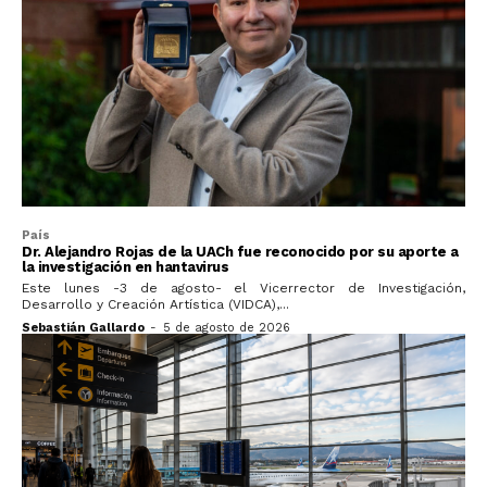
País
Dr. Alejandro Rojas de la UACh fue reconocido por su aporte a
la investigación en hantavirus
Este lunes -3 de agosto- el Vicerrector de Investigación,
Desarrollo y Creación Artística (VIDCA),...
Sebastián Gallardo
-
5 de agosto de 2026