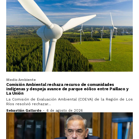
Medio Ambiente
Comisión Ambiental rechaza recurso de comunidades
indígenas y despeja avance de parque eólico entre Paillaco y
La Unión
La Comisión de Evaluación Ambiental (COEVA) de la Región de Los
Ríos resolvió rechazar...
Sebastián Gallardo
-
6 de agosto de 2026