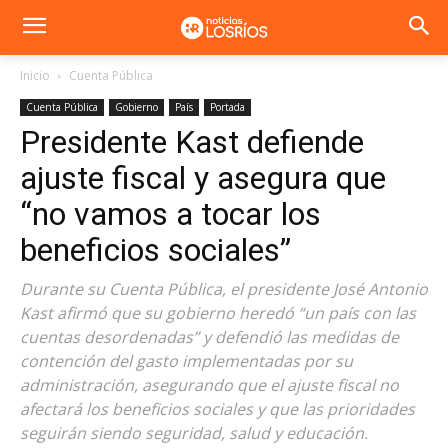
Inicio
Cuenta Pública
Cuenta Pública
Gobierno
País
Portada
Presidente Kast defiende
ajuste fiscal y asegura que
“no vamos a tocar los
beneficios sociales”
Durante su Cuenta Pública, el presidente José Antonio
Kast afirmó que su gobierno heredó “un país con las
cuentas desordenadas” y defendió las medidas de
contención del gasto implementadas por su
administración, asegurando que el ajuste fiscal no
afectará los beneficios sociales y que las prioridades
seguirán siendo seguridad, salud y educación.