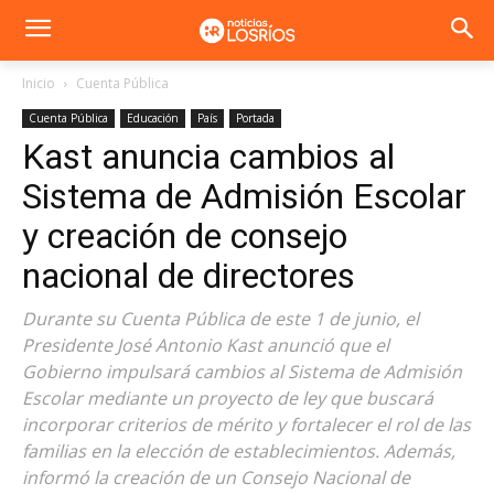
Inicio
Cuenta Pública
Cuenta Pública
Educación
País
Portada
Kast anuncia cambios al
Sistema de Admisión Escolar
y creación de consejo
nacional de directores
Durante su Cuenta Pública de este 1 de junio, el
Presidente José Antonio Kast anunció que el
Gobierno impulsará cambios al Sistema de Admisión
Escolar mediante un proyecto de ley que buscará
incorporar criterios de mérito y fortalecer el rol de las
familias en la elección de establecimientos. Además,
informó la creación de un Consejo Nacional de