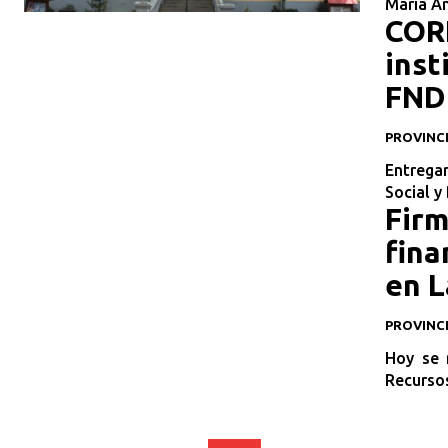
María An
CORE
inst
FND
PROVINCI
Entregar
Social y
Firm
fina
en L
PROVINC
Hoy se 
Recursos