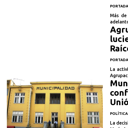
PORTAD
Más de 
adelanto
Agru
luci
Raíc
PORTAD
La acti
Agrupaci
Muni
conf
Uni
POLÍTICA
La decis