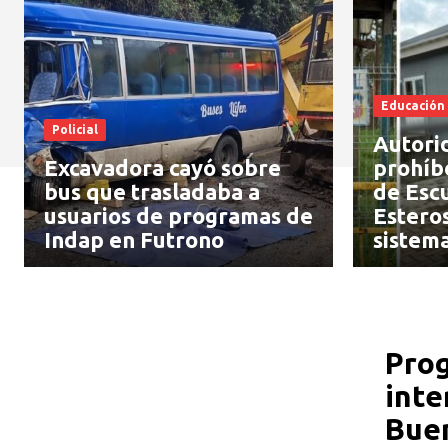
Educación
Policial
Autori
Excavadora cayó sobre
prohíb
bus que trasladaba a
de Esc
usuarios de programas de
Esteros
Indap en Futrono
sistema
Prog
inte
Bue