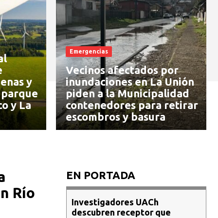
Emergencias
al
e
Vecinos afectados por
enas y
inundaciones en La Unión
 parque
piden a la Municipalidad
co y La
contenedores para retirar
escombros y basura
a
EN PORTADA
n Río
Investigadores UACh
descubren receptor que