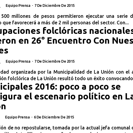
Equipo Prensa
-
7 De Diciembre De 2015
A
500 millones de pesos permitieron ejecutar una serie 
 que favorecerá a más de 2 mil personas del sector. Con...
paciones folclóricas nacionale
eron en 26° Encuentro Con Nue
es
Equipo Prensa
-
7 De Diciembre De 2015
A
vidad organizada por la Municipalidad de La Unión con el
ón folclórica de La Unión resultó todo un éxito convocando.
cipales 2016: poco a poco se
igura el escenario político en L
ón
Equipo Prensa
-
6 De Diciembre De 2015
ión de no repostularse, tomada por la actual jefa comunal 