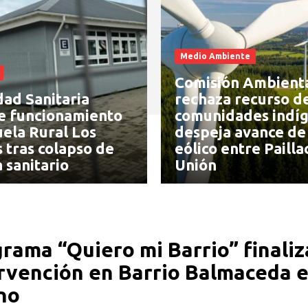
Medio Ambiente
Comisión Ambient
dad Sanitaria
rechaza recurso d
e funcionamiento
comunidades indíg
uela Rural Los
despeja avance de
 tras colapso de
eólico entre Pailla
 sanitario
Unión
rama “Quiero mi Barrio” finaliz
rvención en Barrio Balmaceda e
no