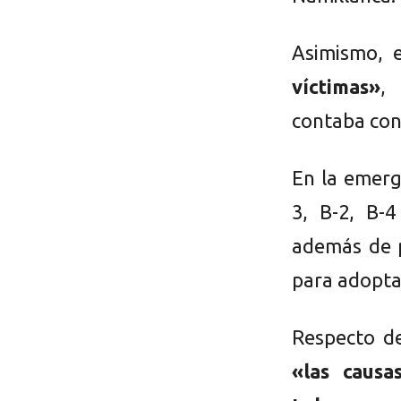
Asimismo, 
víctimas»
,
contaba con
En la emerg
3, B-2, B-
además de p
para adoptar
Respecto de
«las causa