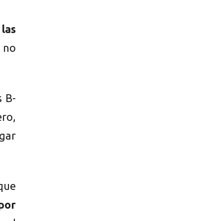
las
 no
s B-
ro,
gar
 que
por