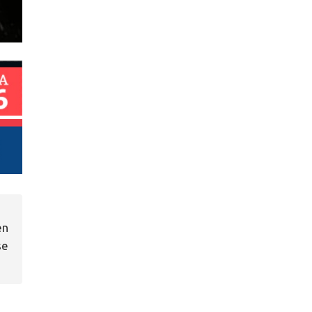
en
se