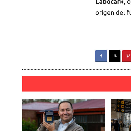
Labocar»
, 
origen del f