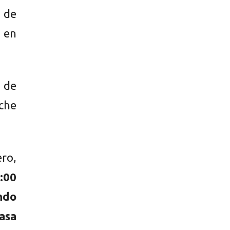
a de
a en
s de
che
ro,
:00
ndo
asa