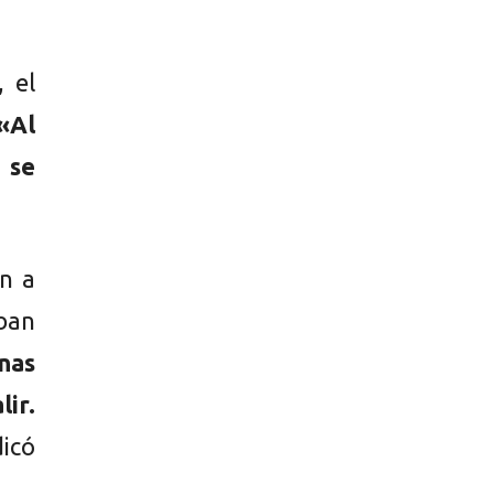
, el
«Al
 se
n a
ban
nas
lir.
icó