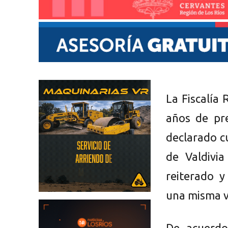
La Fiscalía
años de pr
declarado cu
de Valdivi
reiterado y
una misma v
De acuerdo