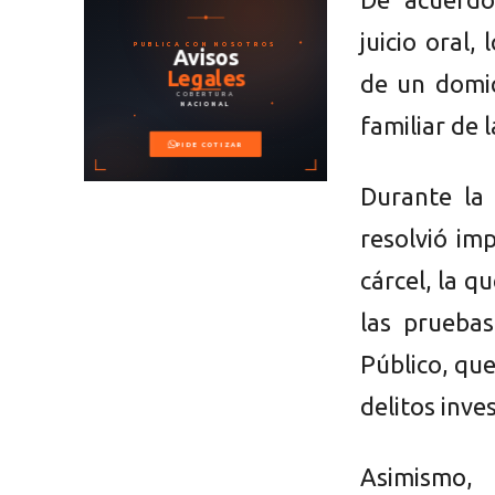
juicio oral,
de un domic
familiar de l
Durante la 
resolvió im
cárcel, la 
las prueba
Público, que
delitos inve
Asimismo, 