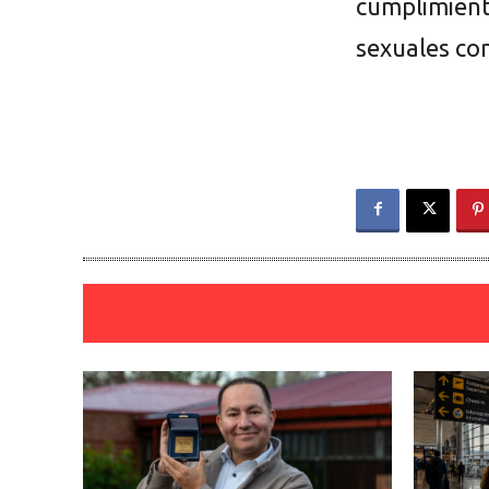
cumplimient
sexuales co