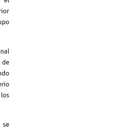
rior
upo
unal
 de
endo
rio
 los
 se