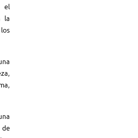
 el
 la
los
 una
za,
ma,
una
 de