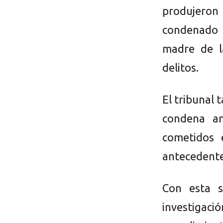
produjero
condenado 
madre de l
delitos.
El tribunal
condena an
cometidos 
antecedente 
Con esta s
investiga