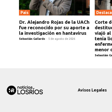
País
Destac
Dr. Alejandro Rojas de la UACh
Corte d
fue reconocido por su aporte a
destitu
la investigación en hantavirus
viajó a
tenía l
Sebastián Gallardo
-
5 de agosto de 2026
enferme
menor d
Sebastián G
Avisos Legales