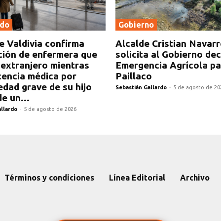
ado
Gobierno
e Valdivia confirma
Alcalde Cristian Navar
ción de enfermera que
solicita al Gobierno de
l extranjero mientras
Emergencia Agrícola pa
icencia médica por
Paillaco
dad grave de su hijo
Sebastián Gallardo
-
5 de agosto de 20
e un...
allardo
-
5 de agosto de 2026
Términos y condiciones
Línea Editorial
Archivo