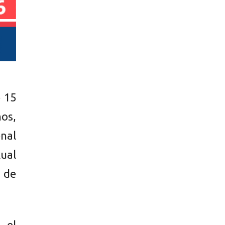
e 15
os,
enal
ual
 de
 el