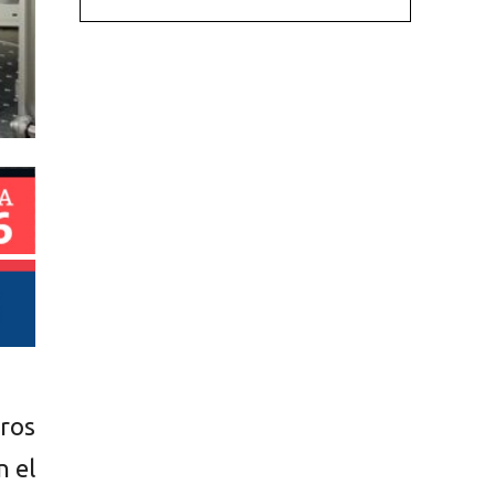
tros
n el