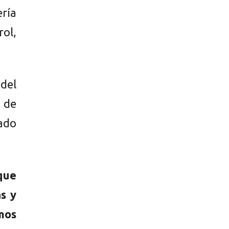
ería
ol,
del
s de
ado
que
s y
mos