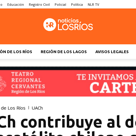
no
Educación
Registro Civil
Policial
Política
NLR TV
ÓN DE LOS RÍOS
REGIÓN DE LOS LAGOS
AVISOS LEGALES
 de Los Ríos
UACh
h contribuye al d