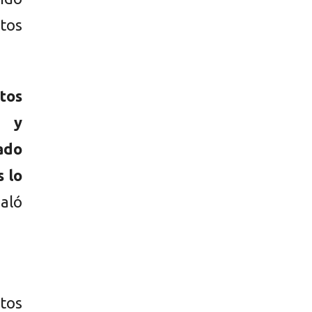
tos
tos
n y
ado
 lo
ñaló
ntos