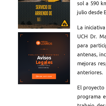
sol a 590 k
julio desde 
La iniciati
UCH Dr. Mar
para partic
antenas, in
mejoras res
anteriores.
El proyecto
programa es
trabajo des