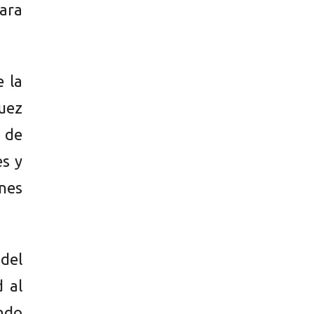
para
e la
uez
o de
es y
nes
 del
 al
ndo