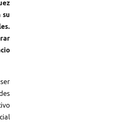
uez
 su
es.
rar
acio
 ser
des
ivo
ial