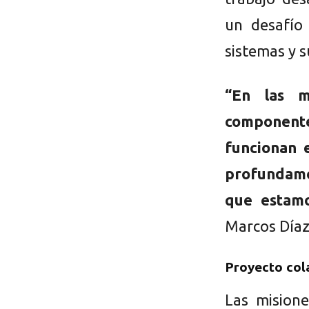
un desafío 
sistemas y 
“En las m
component
funcionan 
profundamen
que estam
Marcos Díaz
Proyecto col
Las misione