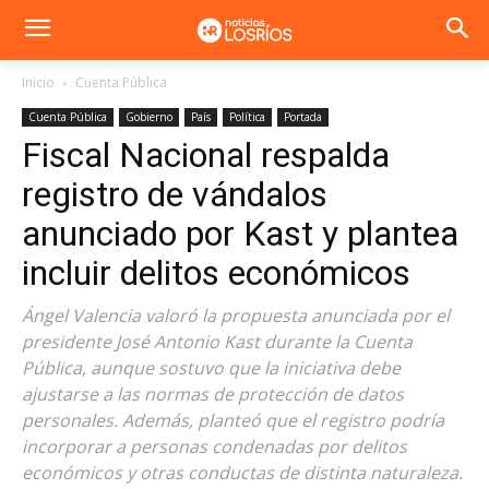
Inicio
Cuenta Pública
Cuenta Pública
Gobierno
País
Política
Portada
Fiscal Nacional respalda
registro de vándalos
anunciado por Kast y plantea
incluir delitos económicos
Ángel Valencia valoró la propuesta anunciada por el
presidente José Antonio Kast durante la Cuenta
Pública, aunque sostuvo que la iniciativa debe
ajustarse a las normas de protección de datos
personales. Además, planteó que el registro podría
incorporar a personas condenadas por delitos
económicos y otras conductas de distinta naturaleza.