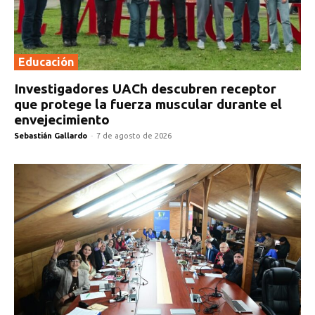
Educación
Investigadores UACh descubren receptor
que protege la fuerza muscular durante el
envejecimiento
Sebastián Gallardo
-
7 de agosto de 2026