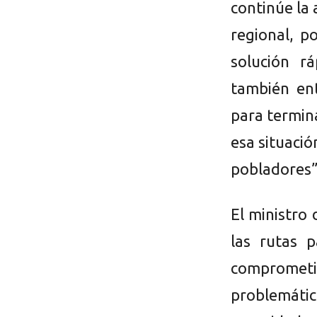
continúe la 
regional, p
solución r
también en
para termina
esa situació
pobladores”
El ministro 
las rutas 
comprometi
problemát