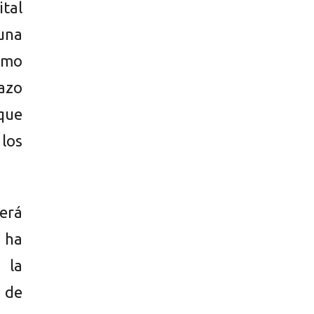
ital
una
omo
azo
rque
 los
rerá
 ha
 la
 de