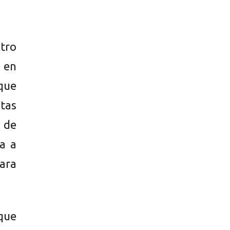
stro
 en
 que
utas
a de
a a
para
que