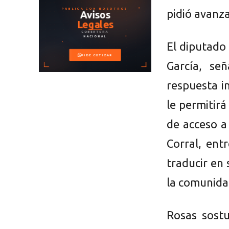
pidió avanza
El diputado 
García, se
respuesta i
le permitirá
de acceso a
Corral, ent
traducir en
la comunida
Rosas sost