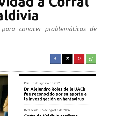
vidad a Corral
aldivia
s para conocer problemáticas de
País
5 de agosto de 2026
Dr. Alejandro Rojas de la UACh
fue reconocido por su aporte a
la investigación en hantavirus
Destacado
5 de agosto de 2026
Corte de Valdivia confirma