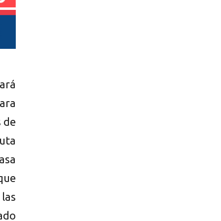
tará
para
s de
ruta
tasa
que
las
tado