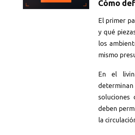
Cómo defi
El primer pa
y qué pieza
los ambient
mismo pres
En el livi
determinan
soluciones
deben permi
la circulació