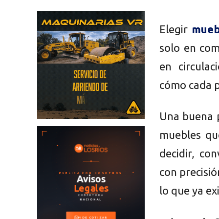
Elegir
mueb
solo en com
en circula
cómo cada p
Una buena p
muebles qu
decidir, co
con precisi
lo que ya exi