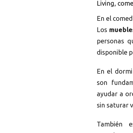
Living, com
En el comedo
Los
mueble
personas q
disponible 
En el dormi
son funda
ayudar a or
sin saturar 
También es