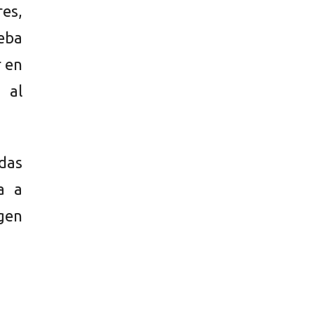
es,
eba
r en
 al
das
a a
rgen