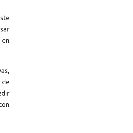
ste
nsar
 en
vas,
 de
edir
 con