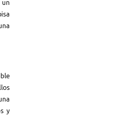
 un
pisa
una
ble
los
una
os y