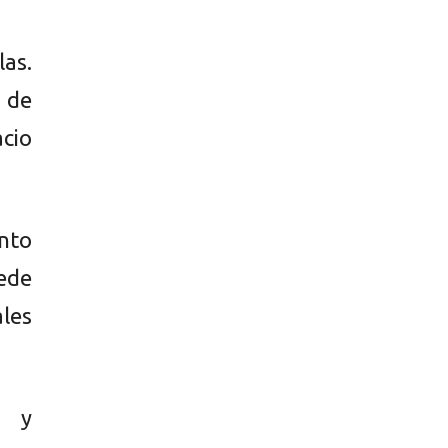
las.
 de
cio
ento
ede
les
s y