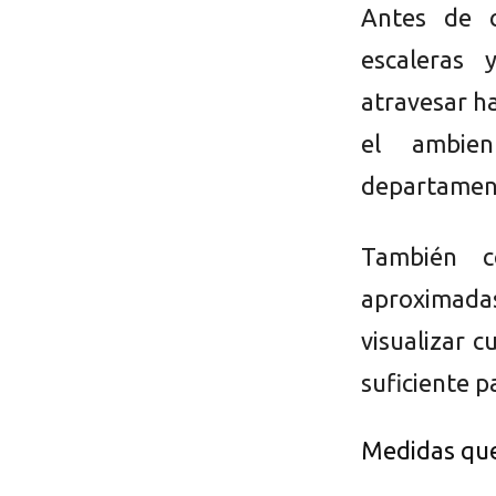
Antes de c
escaleras 
atravesar h
el ambien
departament
También c
aproximada
visualizar 
suficiente p
Medidas que