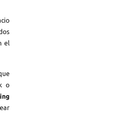
acio
odos
 el
que
k o
ing
uear