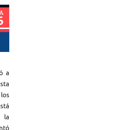
ó a
esta
los
stá
 la
ntó