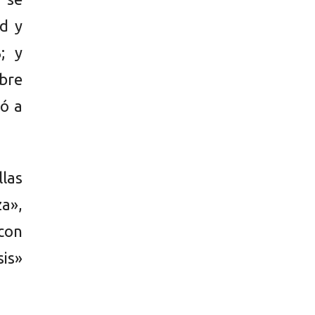
d y
; y
obre
yó a
las
a»,
con
sis»