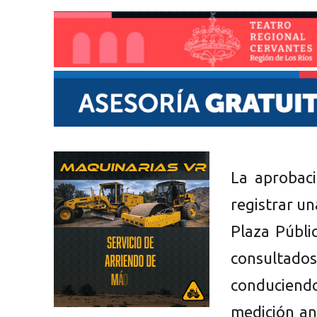
La aprobaci
registrar un
Plaza Públi
consultado
conducien
medición an