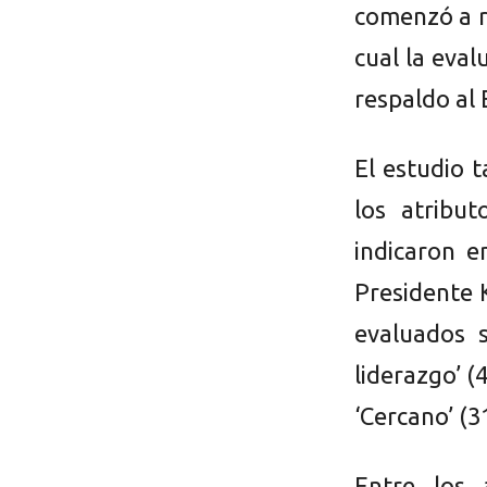
comenzó a r
cual la eva
respaldo al 
El estudio 
los atribu
indicaron e
Presidente 
evaluados s
liderazgo’ (
‘Cercano’ (3
Entre los 