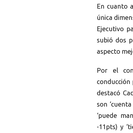
En cuanto a
única dimen
Ejecutivo p
subió dos p
aspecto mej
Por el con
conducción 
destacó Cad
son ‘cuenta
‘puede mant
-11pts) y ‘