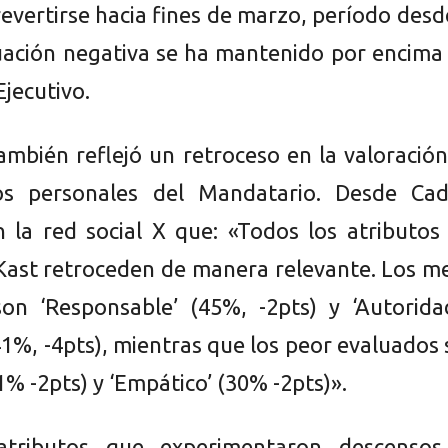
evertirse hacia fines de marzo, período desd
luación negativa se ha mantenido por encima
Ejecutivo.
también reflejó un retroceso en la valoració
tos personales del Mandatario. Desde Ca
n la red social X que: «Todos los atributos
Kast retroceden de manera relevante. Los m
on ‘Responsable’ (45%, -2pts) y ‘Autorida
41%, -4pts), mientras que los peor evaluados
1% -2pts) y ‘Empático’ (30% -2pts)».
atributos que experimentaron descensos