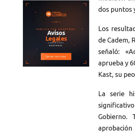
dos puntos 
Los resulta
de Cadem, R
señaló: «A
aprueba y 6
Kast, su pe
La serie h
significat
Gobierno. 
aprobación