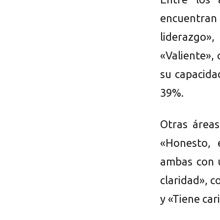
encuentran
liderazgo»
«Valiente»,
su capacida
39%.
Otras áreas
«Honesto, 
ambas con u
claridad», c
y «Tiene ca