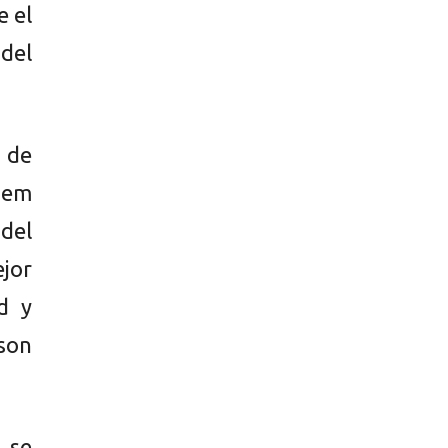
e el
 del
n de
dem
 del
ejor
d y
 son
 se