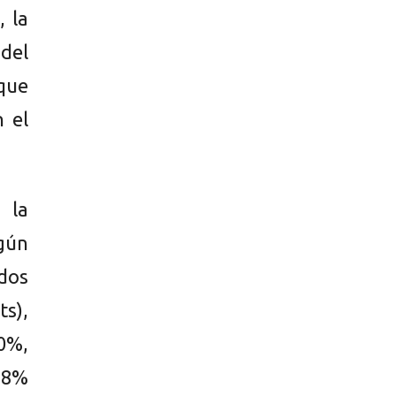
, la
 del
 que
 el
 la
egún
dos
ts),
0%,
(18%