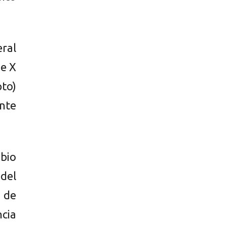
ral
de X
to)
ente
bio
del
 de
cia