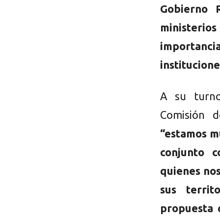
Gobierno 
ministerio
importanc
institucione
A su turno
Comisión d
“estamos mu
conjunto c
quienes nos
sus territ
propuesta 