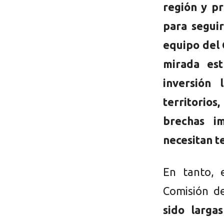
región y pr
para segui
equipo del
mirada est
inversión
territorios
brechas im
necesitan t
En tanto, 
Comisión d
sido larga