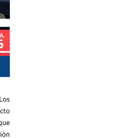
Los
ecto
que
gión