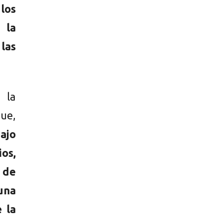
los
 la
las
 la
ue,
ajo
os,
 de
una
 la