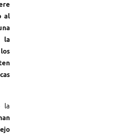
ere
 al
una
 la
los
ten
cas
 la
han
ejo