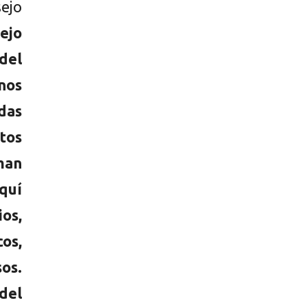
sejo
ejo
del
nos
adas
tos
man
Aquí
ios,
os,
os.
del