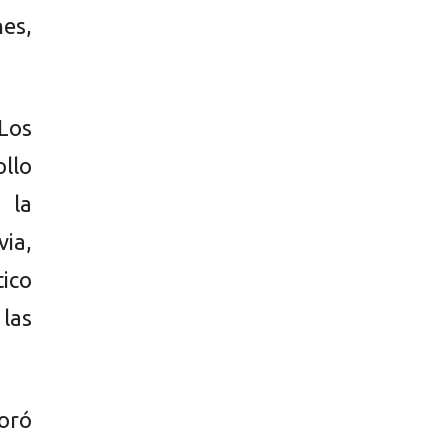
es,
Los
ollo
 la
via,
tico
 las
loró