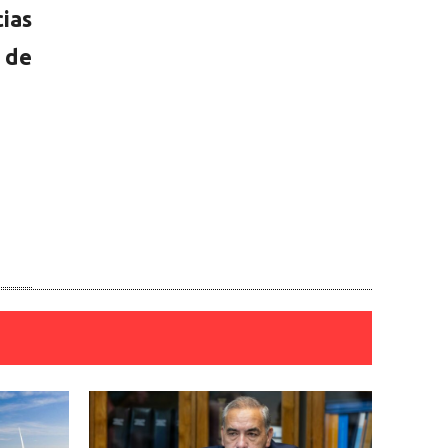
ias
d de