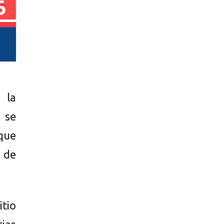
 la
n se
que
 de
itio