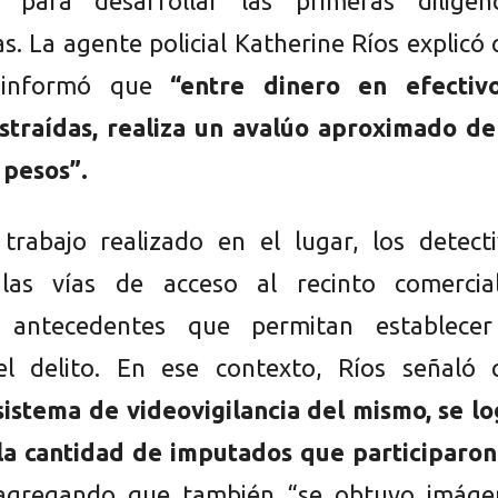
 para desarrollar las primeras diligenc
as. La agente policial Katherine Ríos explicó
a informó que
“entre dinero en efectiv
straídas, realiza un avalúo aproximado de
 pesos”.
trabajo realizado en el lugar, los detecti
 las vías de acceso al recinto comercia
n antecedentes que permitan establecer
el delito. En ese contexto, Ríos señaló 
 sistema de videovigilancia del mismo, se l
la cantidad de imputados que participaron
 agregando que también “se obtuvo imáge