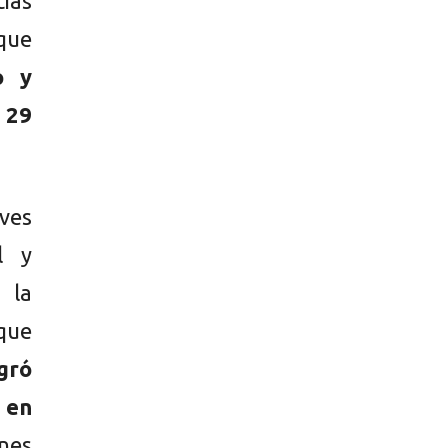
ias
 que
o y
 29
ves
l y
 la
que
ogró
 en
nes