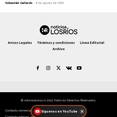
Sebastián Gallardo
-
8 de agosto de 2026
Avisos Legales
Términos y condiciones
Línea Editorial
Archivo
© noticiaslosrios.cl 2025 Todos los Derechos Reservados.
Contacto comercial: contacto@noticiaslosrios.cl
Síguenos en YouTube
Contacto noticias: prensa@noticiaslosrios.cl