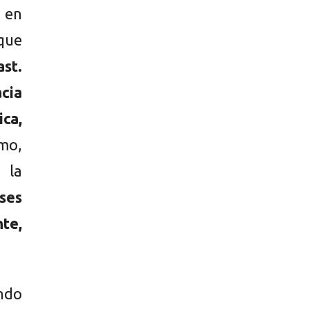
 en
 que
st.
acia
ca,
smo,
 la
ses
nte,
ando