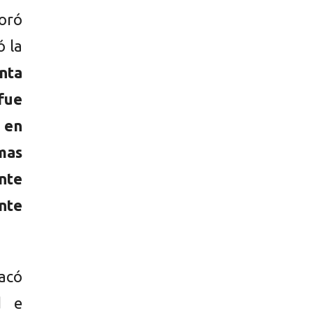
loró
ó la
nta
fue
 en
mas
nte
nte
tacó
d e