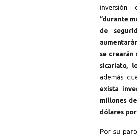
inversión
“durante má
de seguri
aumentarán 
se crearán 
sicariato, 
además q
exista inv
millones de
dólares por
Por su part