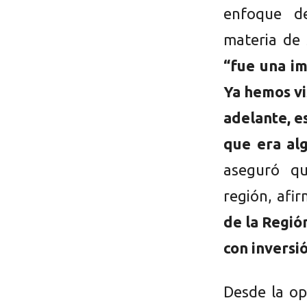
enfoque de
materia de 
“fue una im
Ya hemos vi
adelante, e
que era al
aseguró qu
región, afi
de la Regió
con inversi
Desde la op