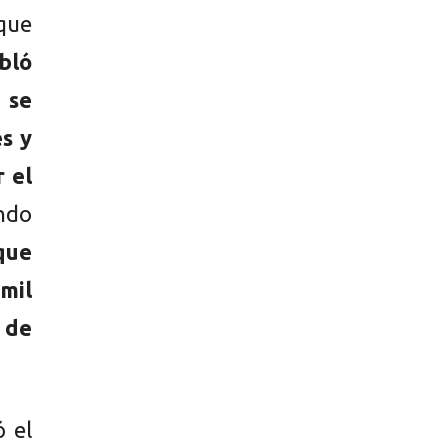
que
bló
 se
s y
r el
ndo
que
mil
 de
 el