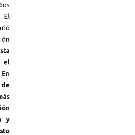
íos
. El
rio
ción
sta
 el
En
 de
más
ión
a y
sto