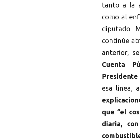
tanto a la 
como al enf
diputado M
continúe at
anterior, 
Cuenta Pú
Presidente 
esa línea,
explicacion
que “el co
diaria, co
combustib