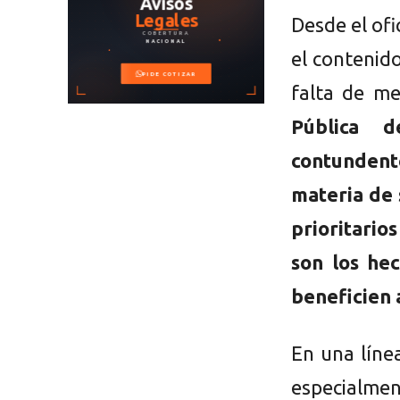
Desde el of
el contenido
falta de m
Pública 
contunden
materia de 
prioritarios
son los he
beneficien 
En una líne
especialme