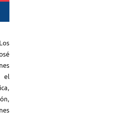
 Los
osé
nes
 el
ca,
ión,
ones