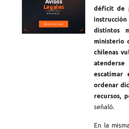
déficit de
instrucció
distintos
ministerio 
chilenas vu
atenderse
escatimar 
ordenar di
recursos, 
señaló.
En la misma