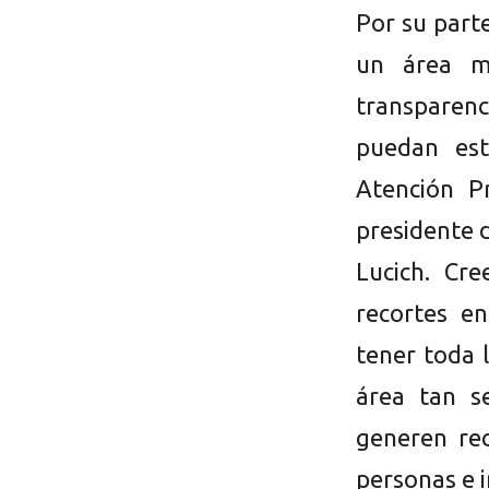
Por su part
un área m
transparen
puedan est
Atención P
presidente d
Lucich. Cr
recortes en
tener toda 
área tan s
generen re
personas e i