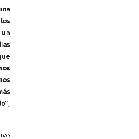
una
los
 un
ias
que
mos
mos
más
do”
,
uvo