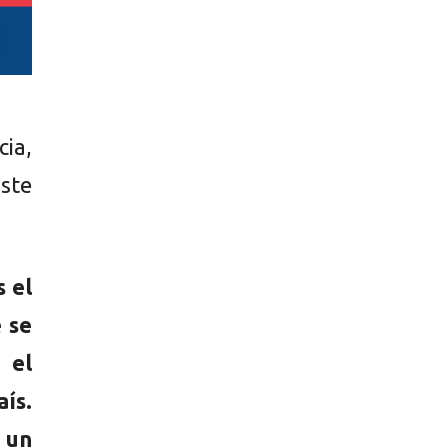
cia,
ste
 el
 se
 el
ís.
 un