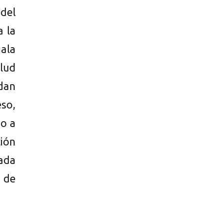
del
a la
ñala
alud
dan
eso,
do a
ción
rada
 de