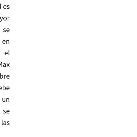
d es
yor
 se
 en
 el
 Max
bre
ebe
n un
 se
las