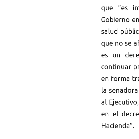
que “es im
Gobierno en
salud públi
que no se a
es un dere
continuar p
en forma tr
la senadora
al Ejecutivo
en el decr
Hacienda”.