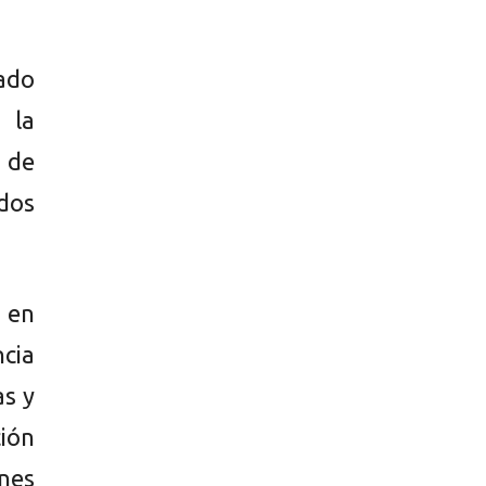
ado
 la
 de
dos
l en
cia
as y
ción
ones