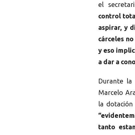
el secreta
control tot
aspirar, y 
cárceles no
y eso impli
a dar a con
Durante la 
Marcelo Ar
la dotación
“evidentem
tanto esta