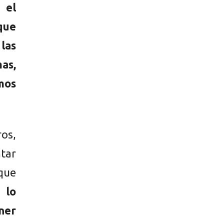
 el
 que
las
mas,
mos
ros,
tar
 que
 lo
ner