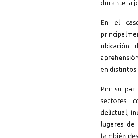
durante la j
En el cas
principalm
ubicación 
aprehensión
en distintos
Por su part
sectores c
delictual, 
lugares de 
también desa