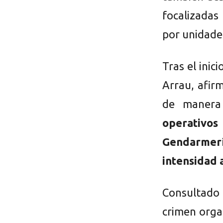
focalizadas
por unidades
Tras el inic
Arrau, afir
de manera
operativos 
Gendarmerí
intensidad a
Consultado p
crimen organ