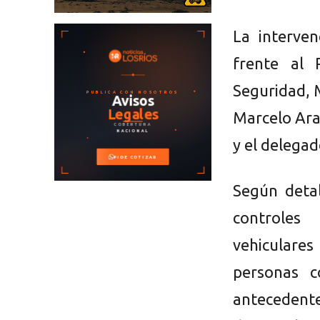
La interve
frente al 
Seguridad, M
Marcelo Aray
y el delega
Según detal
controles 
vehiculare
personas c
antecedente