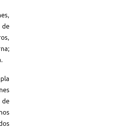
es,
 de
ros,
rna;
.
pla
nes
 de
nos
ados