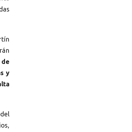
adas
rtín
rán
 de
as y
lta
 del
ios,