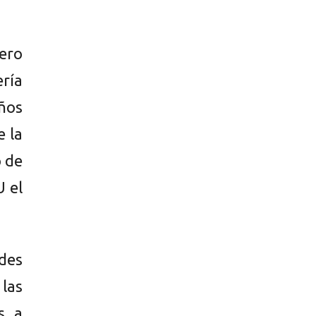
iero
ería
años
e la
o de
U el
ades
 las
s a