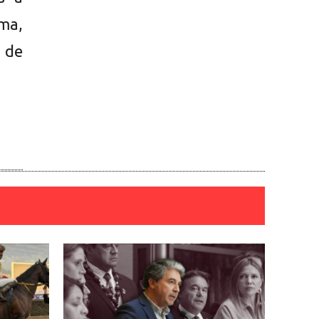
ma,
s de