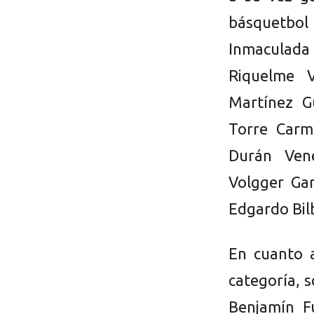
básquetbol
Inmaculad
Riquelme V
Martínez G
Torre Carm
Durán Vene
Volgger Ga
Edgardo Bil
En cuanto 
categoría, s
Benjamín F