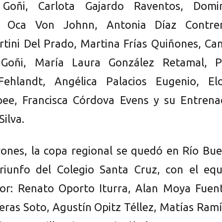
 Goñi, Carlota Gajardo Raventos, Domi
 Oca Von Johnn, Antonia Díaz Contrer
rtini Del Prado, Martina Frías Quiñones, Ca
 Goñi, María Laura González Retamal, Pi
Fehlandt, Angélica Palacios Eugenio, Elo
pee, Francisca Córdova Evens y su Entrena
Silva.
rones, la copa regional se quedó en Río Bu
triunfo del Colegio Santa Cruz, con el equ
or: Renato Oporto Iturra, Alan Moya Fuent
eras Soto, Agustín Opitz Téllez, Matías Ram