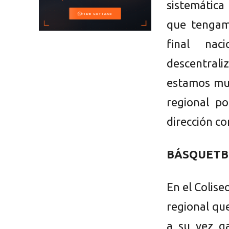
sistemática
que tengam
final nac
descentral
estamos muy
regional p
dirección cor
BÁSQUETB
En el Colise
regional qu
a su vez g