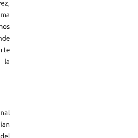
vez,
ima
mos
nde
rte
 la
inal
bían
del