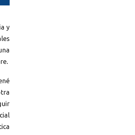
ia y
les
una
re.
René
tra
uir
ial
ica