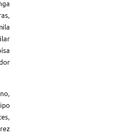
nga
as,
mila
lar
ísa
dor
eno,
ipo
es,
írez