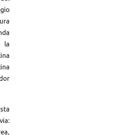
gio
ura
nda
 la
ina
ina
dor
sta
via:
ea,