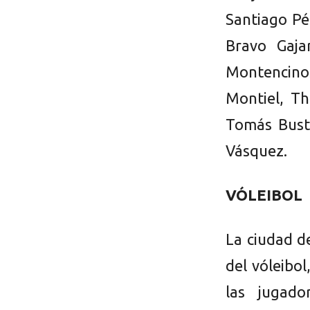
Santiago P
Bravo Gaja
Montencino
Montiel, T
Tomás Bust
Vásquez.
VÓLEIBOL
La ciudad d
del vóleibo
las jugado