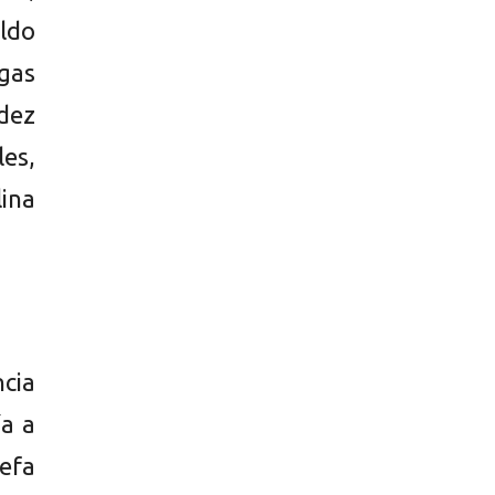
ldo
gas
dez
es,
ina
ncia
ía a
efa