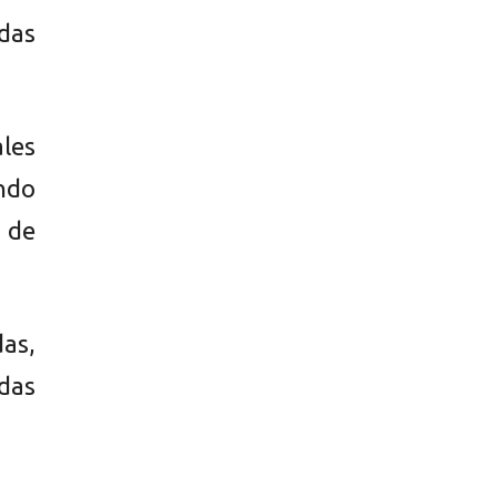
ndas
les
ando
 de
as,
das