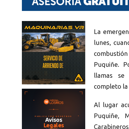
La emergenc
lunes, cuan
combustión 
Puquiñe. P
llamas se
completo la
Al lugar a
Puquiñe, 
Carabinero