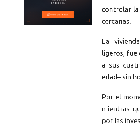
controlar l
cercanas.
La viviend
ligeros, fue
a sus cuat
edad– sin ho
Por el mome
mientras qu
por las inve