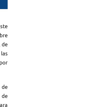
ste
ibre
l de
las
por
 de
 de
ara