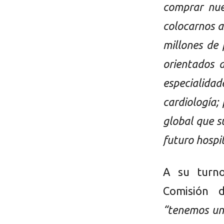
comprar nue
colocarnos a
millones de 
orientados 
especialidad
cardiología;
global que s
futuro hospit
A su turno
Comisión 
“tenemos una