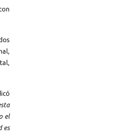
con
dos
nal,
tal,
dicó
esta
o el
d es