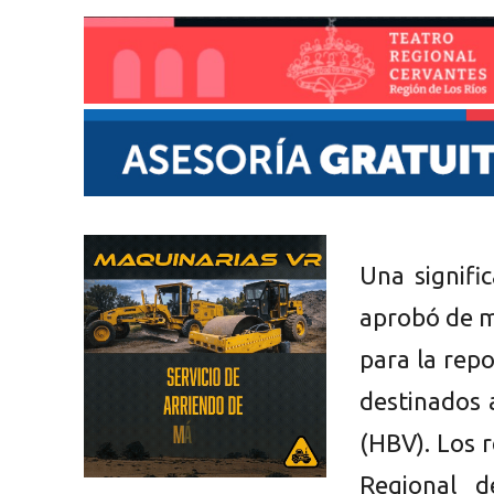
Una signifi
aprobó de m
para la rep
destinados a
(HBV). Los 
Regional d