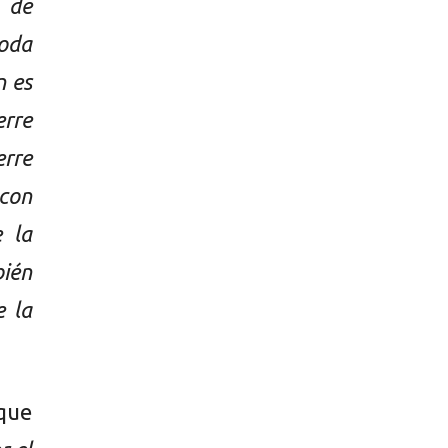
 de
toda
n es
erre
erre
 con
 la
bién
e la
 que