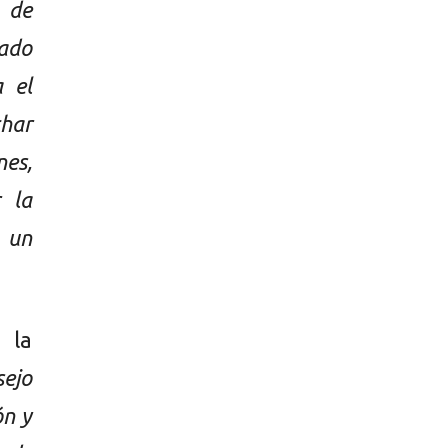
 de
tado
 el
char
nes,
 la
 un
 la
ejo
ón y