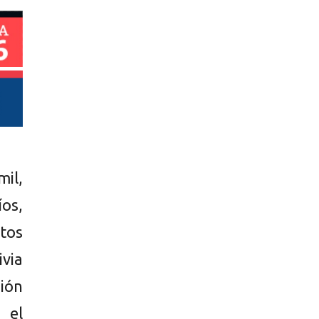
mil,
íos,
ntos
ivia
sión
 el