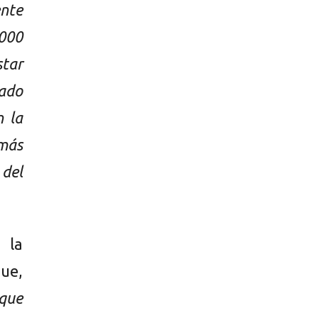
nte
.000
star
mado
n la
 más
 del
 la
ue,
rque