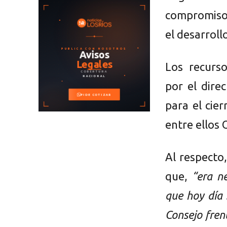
compromiso 
el desarroll
Los recurso
por el dire
para el cier
entre ellos 
Al respecto
que,
“era n
que hoy día 
Consejo fren