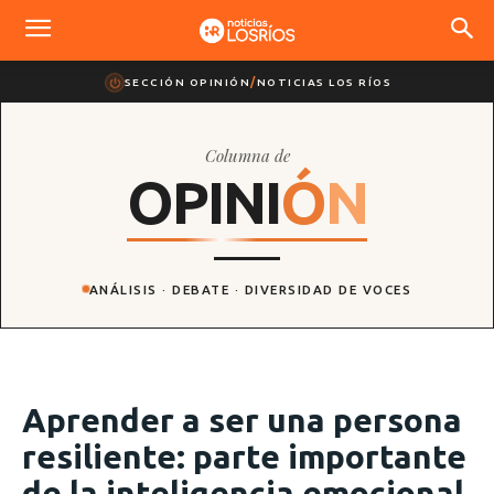
SECCIÓN OPINIÓN
/
NOTICIAS LOS RÍOS
Columna de
O
P
I
N
I
Ó
N
ANÁLISIS · DEBATE · DIVERSIDAD DE VOCES
Aprender a ser una persona
resiliente: parte importante
de la inteligencia emocional