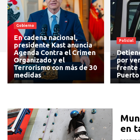
Gobierno
En cadena nacional,
Policial
presidente Kast anuncia
Agenda Contra el Crimen
Detien
Organizado y el
por ve
Terrorismo con más de 30
frente 
medidas
Puerto
Muni
en t