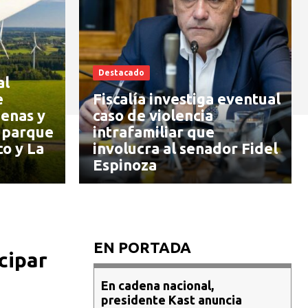
Destacado
al
e
Fiscalía investiga eventual
enas y
caso de violencia
 parque
intrafamiliar que
co y La
involucra al senador Fidel
Espinoza
EN PORTADA
cipar
En cadena nacional,
presidente Kast anuncia