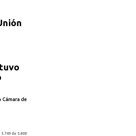
Unión
btuvo
o
la Cámara de
 5.749 de 5.808