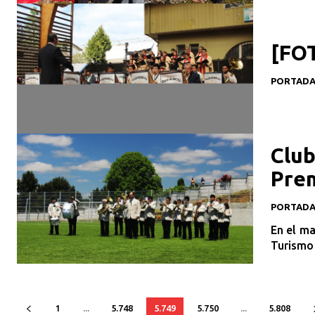
[FOT
PORTAD
Club
Prem
PORTAD
En el ma
Turismo 
1
...
5.748
5.749
5.750
...
5.808