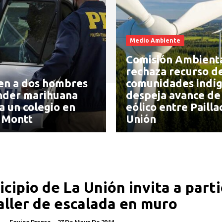
Medio Ambiente
Comisión Ambient
rechaza recurso d
en a dos hombres
comunidades indíg
nder marihuana
despeja avance de
a un colegio en
eólico entre Pailla
 Montt
Unión
cipio de La Unión invita a parti
aller de escalada en muro
Equipo Prensa
-
27 De Mayo De 2014