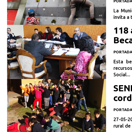
PORTAD
La Muni
invita a
118 
Beca
PORTAD
Esta be
recurso
Social...
SEND
cord
PORTAD
27-05-20
rural de