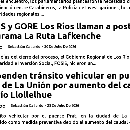
el encuentro, los parlamentarios plantearon la necesidad d
inación entre Carabineros, la Policía de Investigaciones, los
ridades regionales....
S y GORE Los Ríos llaman a post
grama La Ruta Lafkenche
Sebastián Gallardo
-
30 De Julio De 2026
O
días del cierre del proceso, el Gobierno Regional de Los Río
aridad e Inversión Social, FOSIS, hicieron un...
enden tránsito vehicular en p
 de La Unión por aumento del c
río Llollelhue
Sebastián Gallardo
-
28 De Julio De 2026
ADO
sito vehicular por el puente Prat, en la ciudad de La 
ido como medida preventiva debido al aumento del caudal d