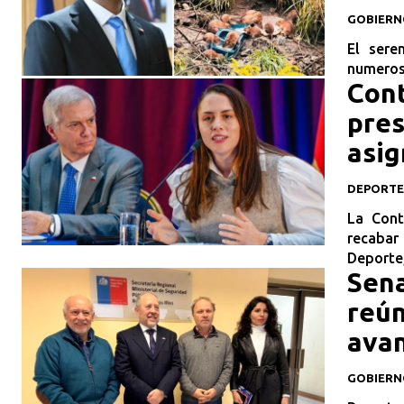
GOBIERN
El sere
numeroso
Cont
pres
asig
DEPORTE
La Cont
recabar 
Deporte,
Sena
reún
avan
GOBIERN