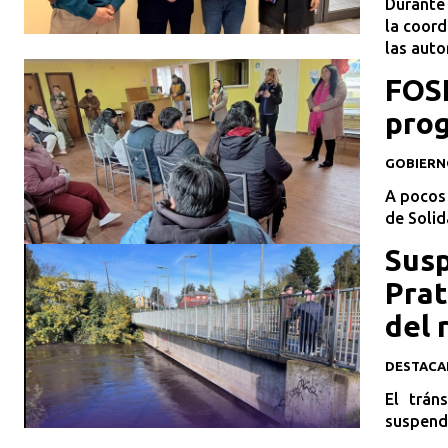
Durante 
la coord
las auto
FOSI
pro
GOBIERN
A pocos 
de Solid
Susp
Prat
del 
DESTAC
El trán
suspend