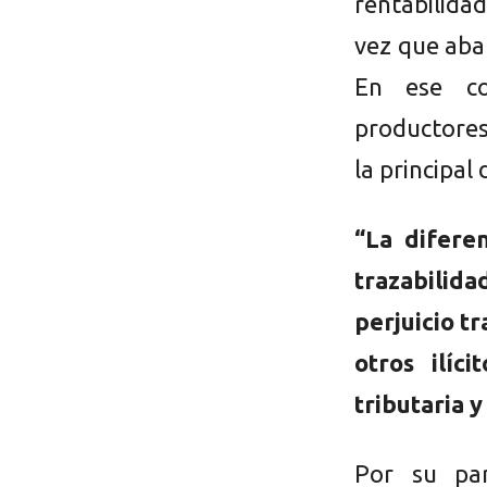
rentabilidad
vez que aba
En ese co
productores
la principal
“La difere
trazabilid
perjuicio t
otros ilíc
tributaria y
Por su par