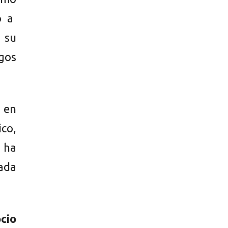
o a
 su
sgos
o en
ico,
 ha
lada
cio