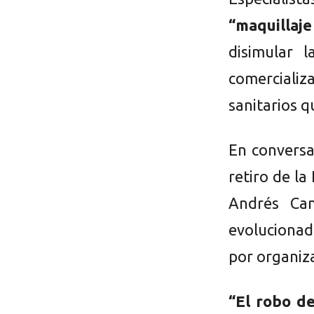
“maquillaj
disimular 
comercializ
sanitarios q
En conversa
retiro de la
Andrés Ca
evolucionad
por organiza
“El robo d