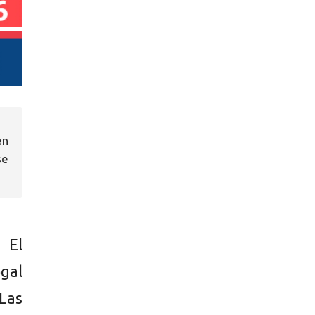
en
se
 El
egal
Las