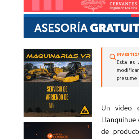
INVESTIG
Esta es 
modifica
presume i
Un video d
Llanquihue 
de product