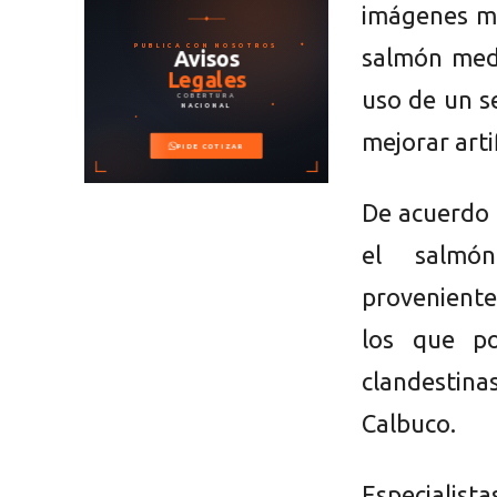
imágenes mu
salmón medi
uso de un s
mejorar arti
De acuerdo 
el salmón
proveniente
los que po
clandestin
Calbuco.
Especiali