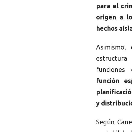
para el cr
origen a l
hechos aisl
Asimismo, 
estructura
funciones 
función es
planificaci
y distribuci
Según Canel