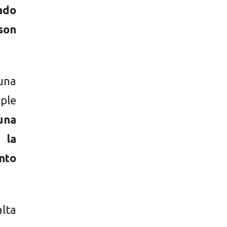
ado
son
una
ple
una
 la
ento
alta