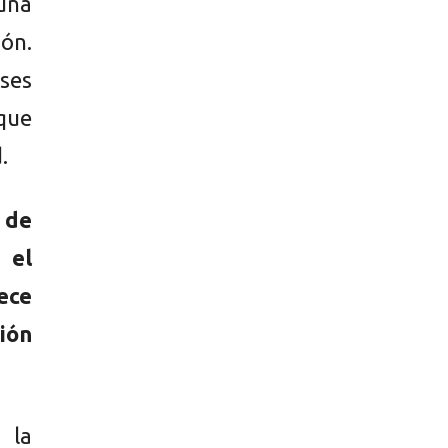
 una
ión.
ses
que
.
 de
 el
rece
ión
 la