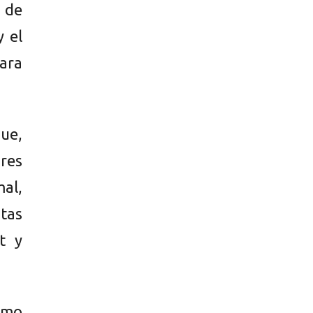
 de
y el
ara
hue,
res
mal,
tas
t y
omo