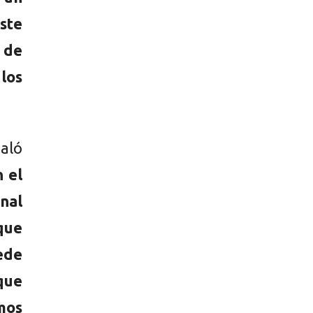
ste
 de
 los
ñaló
n el
nal
que
ede
que
mos