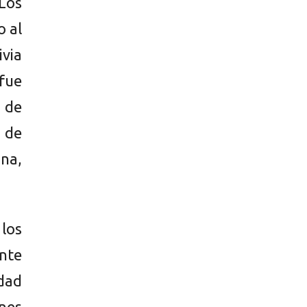
 Los
o al
via
 fue
 de
 de
na,
 los
nte
dad
ones