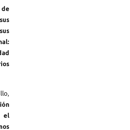
 de
sus
sus
nal:
dad
rios
lo,
ión
 el
mos