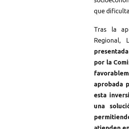
que dificult
Tras la ap
Regional, 
presentada 
por la Comi
favorable
aprobada p
esta inver
una soluci
permitien
atienden en