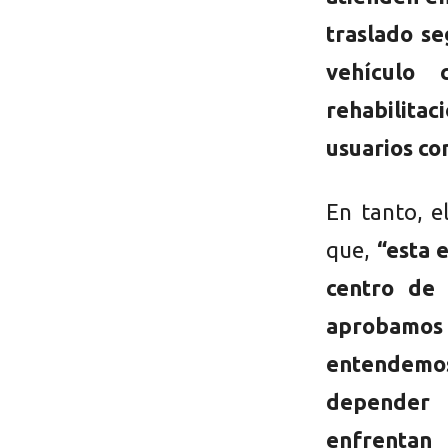
traslado s
vehículo 
rehabilitac
usuarios co
En tanto, e
que,
“esta 
centro de 
aprobamos
entendemos
depender 
enfrentan