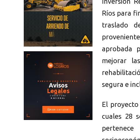
Inversión R
Ríos para fi
traslado d
proveniente
aprobada p
mejorar la
rehabilitac
segura e inc
El proyecto
cuales 28 
pertenece 
socioeconóm