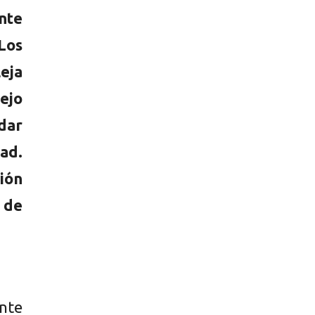
nte
Los
eja
sejo
dar
ad.
sión
r de
ente