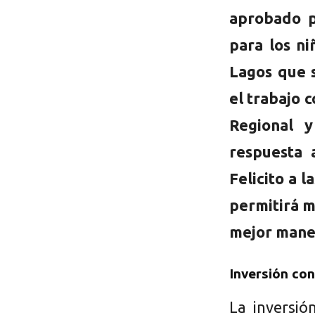
aprobado p
para los ni
Lagos que s
el trabajo 
Regional 
respuesta 
Felicito a l
permitirá m
mejor maner
Inversión co
La inversió