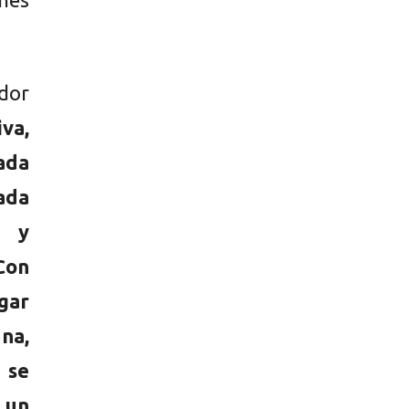
dor
iva,
ada
uada
s y
Con
gar
na,
 se
 un