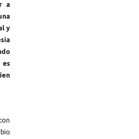
r a
una
al y
sía
ndo
, es
ien
con
bio