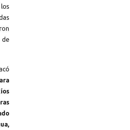
 los
das
ron
l de
tacó
ara
íos
ras
ndo
ua,