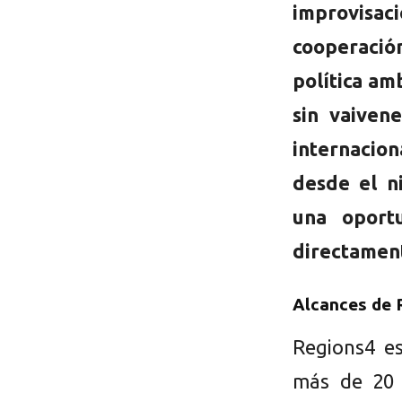
improvisac
cooperaci
política amb
sin vaiven
internacion
desde el ni
una oport
directament
Alcances de 
Regions4 e
más de 20 