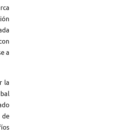
arca
ión
ada
con
se a
r la
obal
sado
l de
fíos