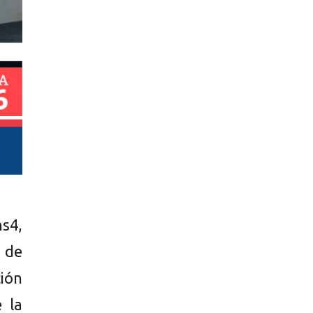
ns4,
 de
ción
e la