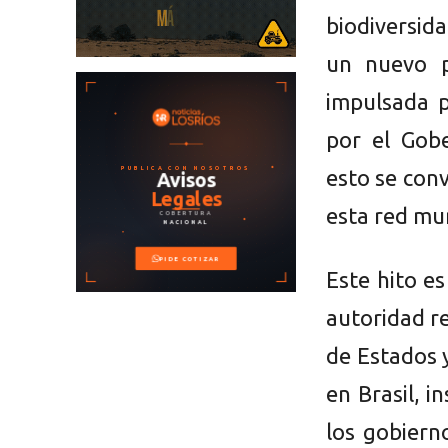
biodiversid
un nuevo p
impulsada p
por el Gob
esto se conv
esta red mu
Este hito es
autoridad re
de Estados 
en Brasil, i
los gobiern