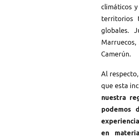
climáticos 
territorio
globales. 
Marruecos, 
Camerún.
Al respecto
que esta in
nuestra re
podemos d
experienci
en materia