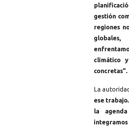
planificaci
gestión co
regiones n
globales,
enfrentam
climático 
concretas”.
La autorida
ese trabajo
la agenda
integramos