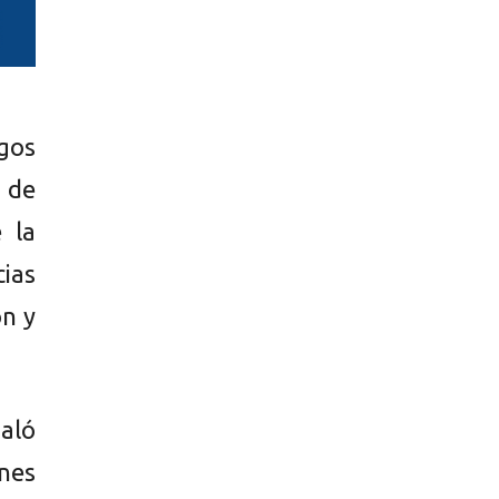
gos
 de
 la
ias
ón y
aló
ones