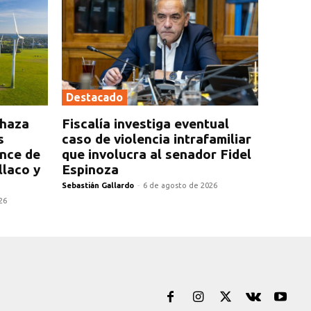
Destacado
chaza
Fiscalía investiga eventual
s
caso de violencia intrafamiliar
ance de
que involucra al senador Fidel
llaco y
Espinoza
Sebastián Gallardo
-
6 de agosto de 2026
26