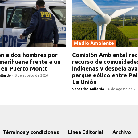
Medio Ambiente
n a dos hombres por
Comisión Ambiental re
marihuana frente a un
recurso de comunidade
 en Puerto Montt
indígenas y despeja av
parque eólico entre Pai
allardo
-
6 de agosto de 2026
La Unión
Sebastián Gallardo
-
6 de agosto de 20
Términos y condiciones
Línea Editorial
Archivo