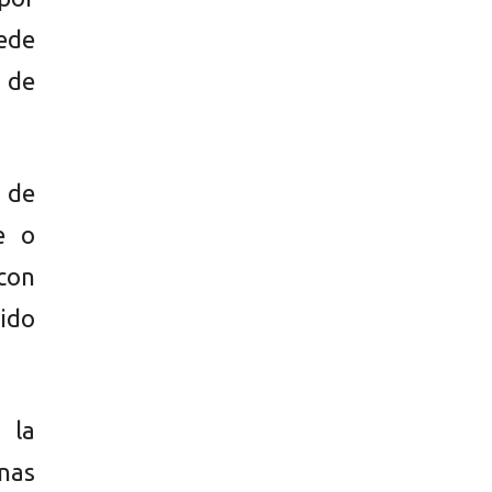
ede
 de
 de
e o
con
ido
 la
nas