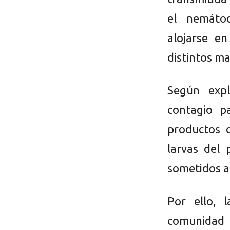
el nemátod
alojarse en
distintos m
Según expl
contagio p
productos 
larvas del 
sometidos a 
Por ello, 
comunidad 