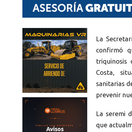
La Secretar
confirmó q
triquinosi
Costa, sit
sanitarias d
prevenir nu
La seremi d
que actualm