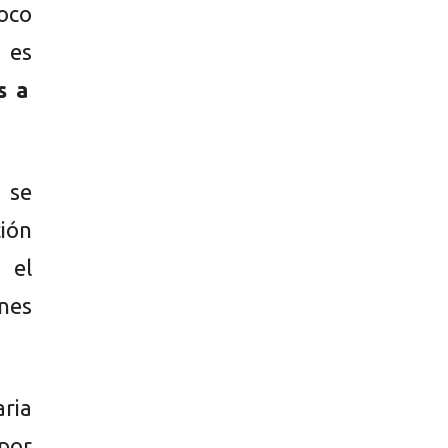
oco
o es
s a
 se
ión
 el
nes
ria
por