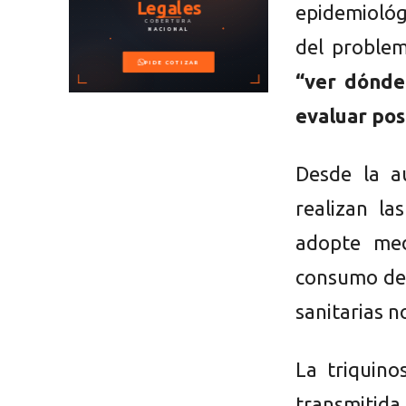
epidemiológ
del problem
“ver dónde 
evaluar pos
Desde la au
realizan la
adopte med
consumo de 
sanitarias 
La triquino
transmitida