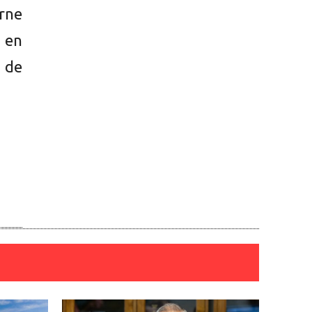
rne
 en
o de