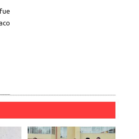
fue
aco