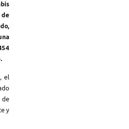
bis
n de
do,
una
454
.
, el
ado
0 de
te y