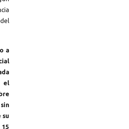
cia
 del
o a
cial
ada
 el
bre
sin
e su
 15