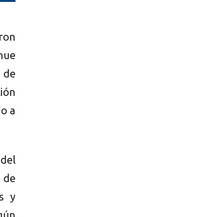
eron
hue
 de
ión
do a
del
 de
s y
egún