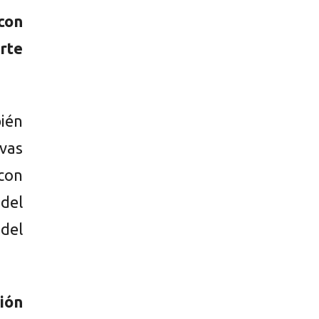
 con
rte
ién
vas
 con
 del
del
sión