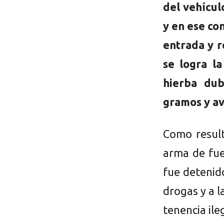
del vehícul
y en ese co
entrada y r
se logra l
hierba du
gramos y av
Como result
arma de fue
fue detenido
drogas y a l
tenencia il