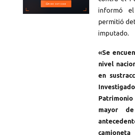
informó el
permitió det
imputado.
«Se encuen
nivel nacio
en sustrac
Investigad
Patrimonio 
mayor de
antecedente
camioneta