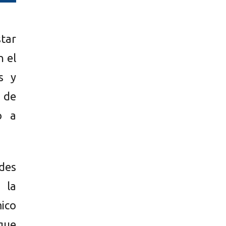
star
n el
s y
 de
o a
des
 la
mico
que