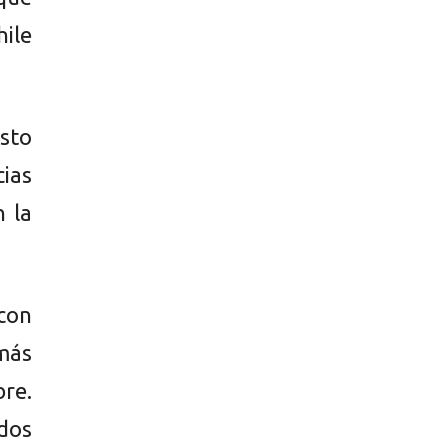
ile
esto
cias
n la
con
 más
bre.
ados