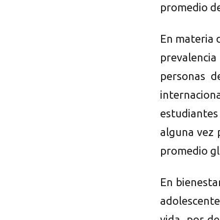
promedio de
En materia d
prevalenci
personas d
internacio
estudiante
alguna vez p
promedio gl
En bienesta
adolescente
vida, por d