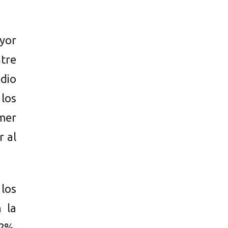
ayor
tre
dio
los
mer
r al
 los
 la
72%.