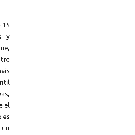
e 15
s y
me,
tre
más
til
as,
e el
o es
 un