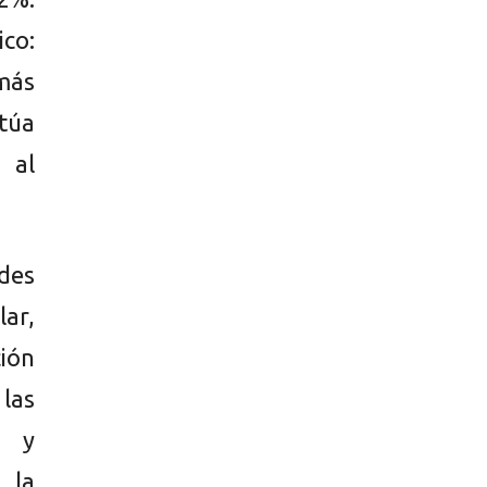
co:
más
itúa
 al
edes
ar,
ión
 las
o y
 la