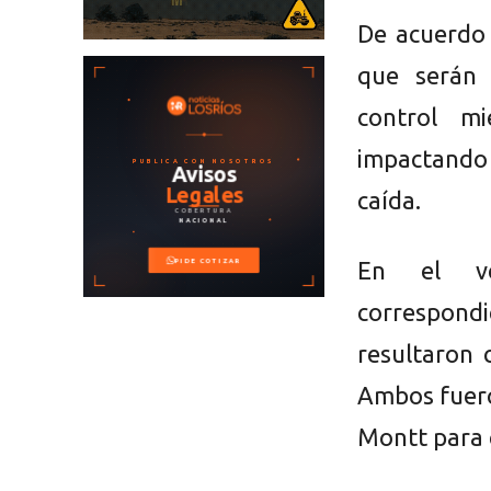
De acuerdo 
que serán 
control m
impactando 
caída.
En el ve
correspon
resultaron 
Ambos fuero
Montt para c