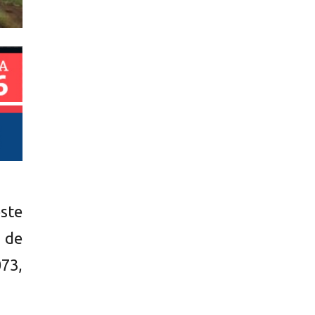
ste
 de
073,