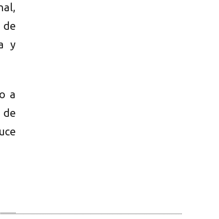
al,
n de
a y
o a
 de
uce