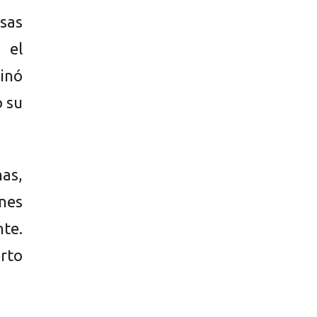
sas
 el
inó
 su
as,
nes
nte.
erto