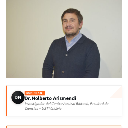
OPINIÓN
DN
Dr. Nolberto Arismendi
Investigador del Centro Austral Biotech, Facultad de
Ciencias – UST Valdivia