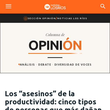
SECCIÓN OPINIÓN
/
NOTICIAS LOS RÍOS
Columna de
O
P
I
N
I
Ó
N
ANÁLISIS · DEBATE · DIVERSIDAD DE VOCES
Los “asesinos” de la
productividad: cinco tipos
de personas que más dañan