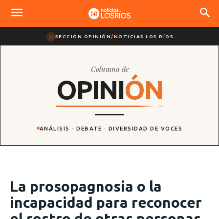
SECCIÓN OPINIÓN
/
NOTICIAS LOS RÍOS
Columna de
O
P
I
N
I
Ó
N
ANÁLISIS · DEBATE · DIVERSIDAD DE VOCES
La prosopagnosia o la
incapacidad para reconocer
el rostro de otras personas