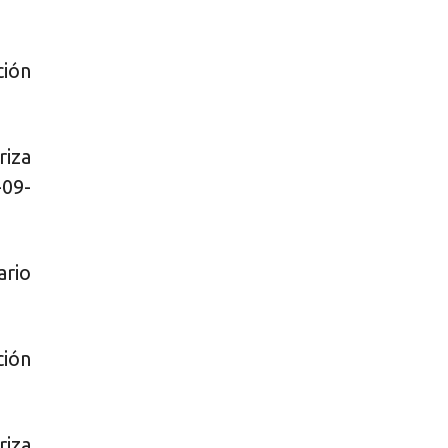
ción
iza
-09-
ario
ción
iza