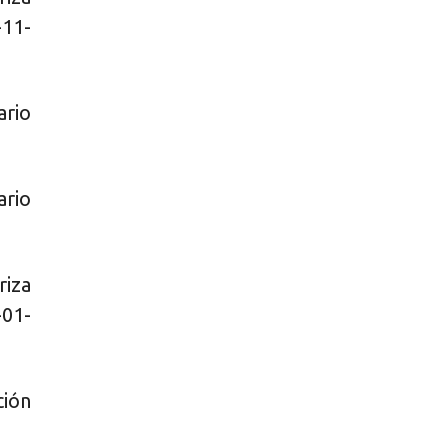
-11-
ario
ario
iza
-01-
ción