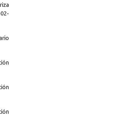
iza
-02-
ario
ción
ción
ión