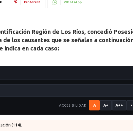
X
Pinterest
WhatsApp
dentificación Región de Los Ríos, concedió Poses
a de los causantes que se señalan a continuación
e indica en cada caso:
A
A+
A++
◐
ACCESIBILIDAD:
ación (114).