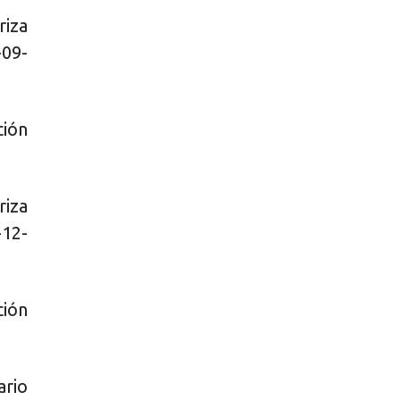
iza
-09-
ción
iza
-12-
ción
ario