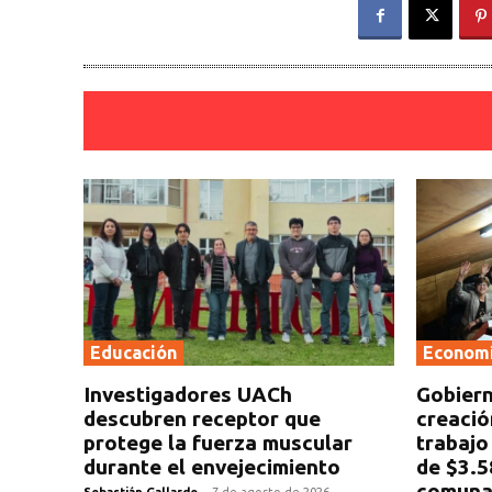
Educación
Econom
Investigadores UACh
Gobiern
descubren receptor que
creació
protege la fuerza muscular
trabajo
durante el envejecimiento
de $3.5
comuna
Sebastián Gallardo
-
7 de agosto de 2026