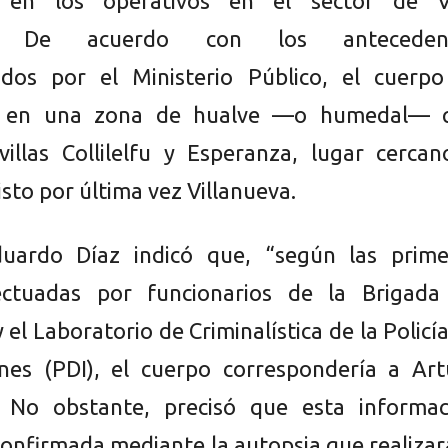
a en los operativos en el sector de Vi
a. De acuerdo con los anteceden
ados por el Ministerio Público, el cuerpo
a en una zona de hualve —o humedal— 
villas Collilelfu y Esperanza, lugar cerca
sto por última vez Villanueva.
Eduardo Díaz indicó que, “según las prime
fectuadas por funcionarios de la Brigada
 el Laboratorio de Criminalística de la Policí
ones (PDI), el cuerpo correspondería a Art
”. No obstante, precisó que esta informac
confirmada mediante la autopsia que realizar