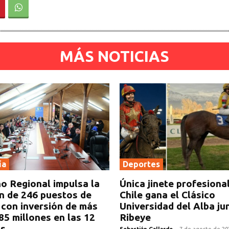
MÁS NOTICIAS
ía
Deportes
o Regional impulsa la
Única jinete profesiona
n de 246 puestos de
Chile gana el Clásico
 con inversión de más
Universidad del Alba ju
85 millones en las 12
Ribeye
s
Sebastián Gallardo
-
7 de agosto de 20