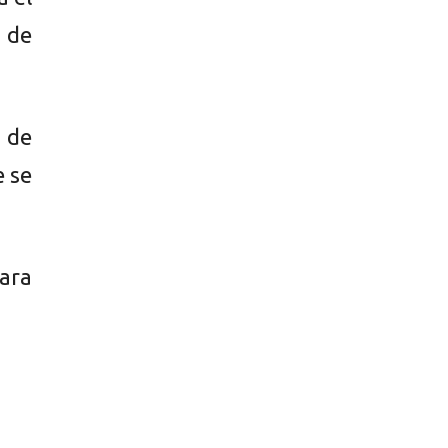
o de
a de
e se
para