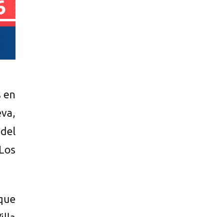
s en
eva,
del
 Los
que