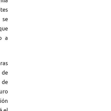
lla
tes
 se
que
no a
ras
 de
a de
uro
ión
á el