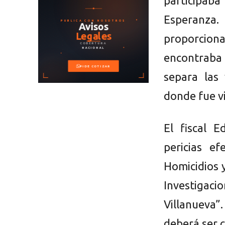
participab
Esperanz
proporcion
encontrab
separa las 
donde fue vi
El fiscal 
pericias e
Homicidios y
Investigaci
Villanueva
deberá ser 