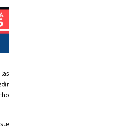
 las
edir
ocho
ste