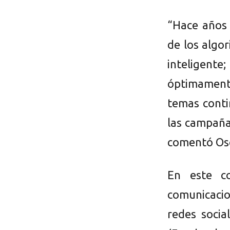
“Hace años 
de los algo
inteligente;
óptimament
temas conti
las campaña
comentó Osc
En este co
comunicacio
redes socia