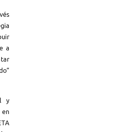
vés
egia
buir
e a
tar
ado”
l y
n en
ETA