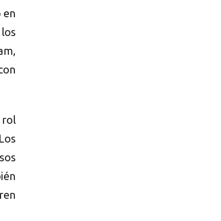
o en
 los
am,
con
rol
Los
sos
bién
ren