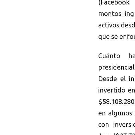
(Facebook 
montos ing
activos desd
que se enfo
Cuánto h
presidencial
Desde el i
invertido e
$58.108.280 
en algunos 
con invers