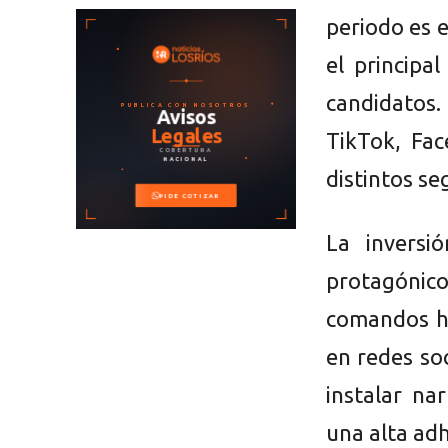
periodo es e
el principa
candidatos
TikTok, Fa
distintos s
La inversi
protagónic
comandos ha
en redes soc
instalar na
una alta adh