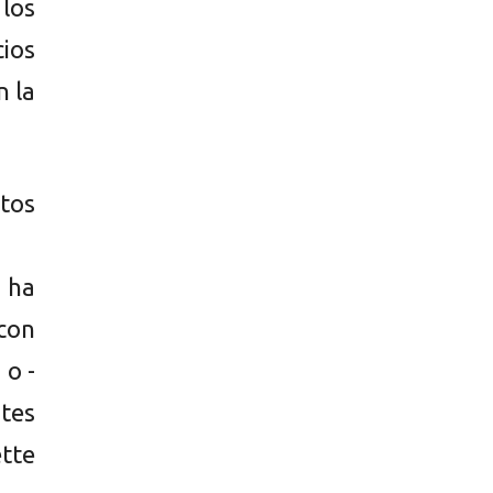
los
ios
n la
tos
 ha
 con
 o -
ntes
tte