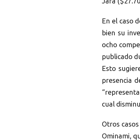
Jara ($27.70
En el caso d
bien su inv
ocho compet
publicado d
Esto sugier
presencia d
“representa
cual disminu
Otros casos
Ominami, qu