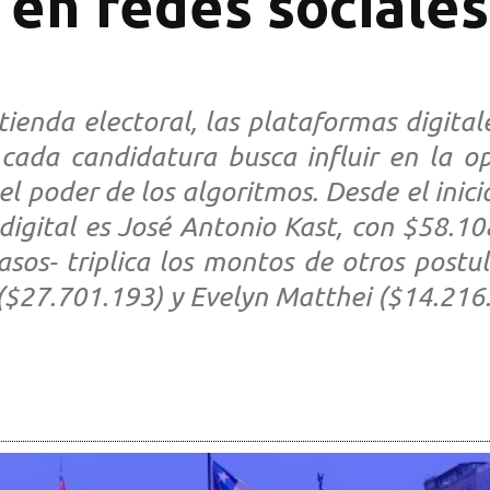
 en redes sociale
enda electoral, las plataformas digital
cada candidatura busca influir en la o
y el poder de los algoritmos. Desde el ini
igital es José Antonio Kast, con $58.108
asos- triplica los montos de otros post
($27.701.193) y Evelyn Matthei ($14.216