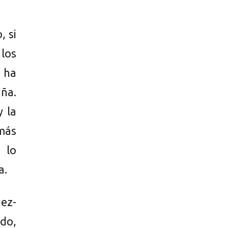
, si
 los
s ha
aña.
y la
más
 lo
a.
uez-
odo,