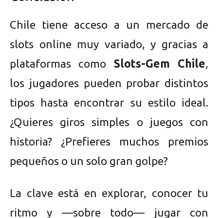
Chile tiene acceso a un mercado de
slots online muy variado, y gracias a
plataformas como
Slots-Gem Chile
,
los jugadores pueden probar distintos
tipos hasta encontrar su estilo ideal.
¿Quieres giros simples o juegos con
historia? ¿Prefieres muchos premios
pequeños o un solo gran golpe?
La clave está en explorar, conocer tu
ritmo y —sobre todo— jugar con