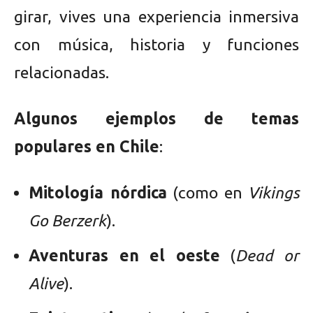
girar, vives una experiencia inmersiva
con música, historia y funciones
relacionadas.
Algunos ejemplos de temas
populares en Chile
:
Mitología nórdica
(como en
Vikings
Go Berzerk
).
Aventuras en el oeste
(
Dead or
Alive
).