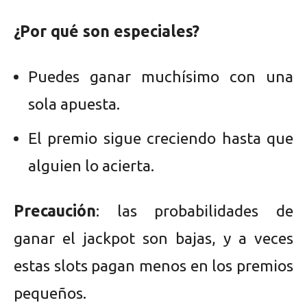
¿Por qué son especiales?
Puedes ganar muchísimo con una
sola apuesta.
El premio sigue creciendo hasta que
alguien lo acierta.
Precaución
: las probabilidades de
ganar el jackpot son bajas, y a veces
estas slots pagan menos en los premios
pequeños.