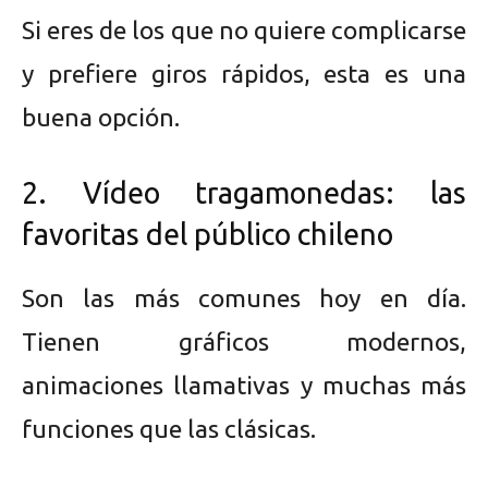
Si eres de los que no quiere complicarse
y prefiere giros rápidos, esta es una
buena opción.
2. Vídeo tragamonedas: las
favoritas del público chileno
Son las más comunes hoy en día.
Tienen gráficos modernos,
animaciones llamativas y muchas más
funciones que las clásicas.