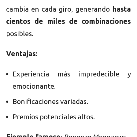
cambia en cada giro, generando
hasta
cientos de miles de combinaciones
posibles.
Ventajas:
Experiencia más impredecible y
emocionante.
Bonificaciones variadas.
Premios potenciales altos.
Ejemplo famoso
:
Bonanza Megaways
.