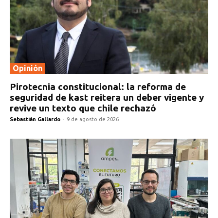
Opinión
Pirotecnia constitucional: la reforma de
seguridad de kast reitera un deber vigente y
revive un texto que chile rechazó
Sebastián Gallardo
-
9 de agosto de 2026