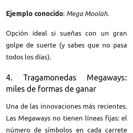
Ejemplo conocido
:
Mega Moolah
.
Opción ideal si sueñas con un gran
golpe de suerte (y sabes que no pasa
todos los días).
4. Tragamonedas Megaways:
miles de formas de ganar
Una de las innovaciones más recientes.
Las Megaways no tienen líneas fijas: el
número de símbolos en cada carrete