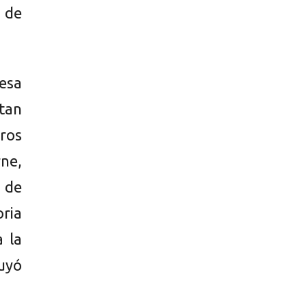
 de
esa
tan
tros
ne,
a de
oria
a la
uyó