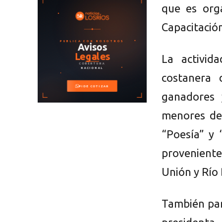
que es org
Capacitació
La activid
costanera 
ganadores 
menores de
“Poesía” y 
proveniente
Unión y Río
También par