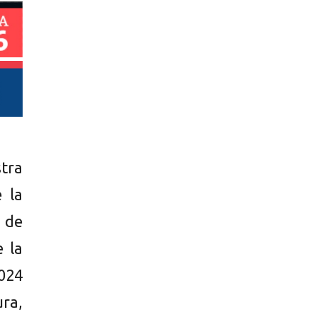
stra
 la
i de
e la
024
ura,