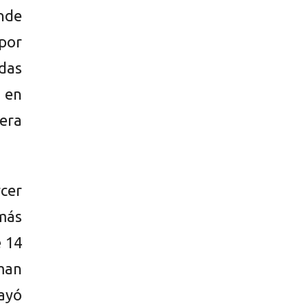
onde
por
idas
s en
era
cer
emás
e 14
sman
rayó