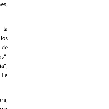
es,
 la
los
 de
s”,
a”,
, La
era,