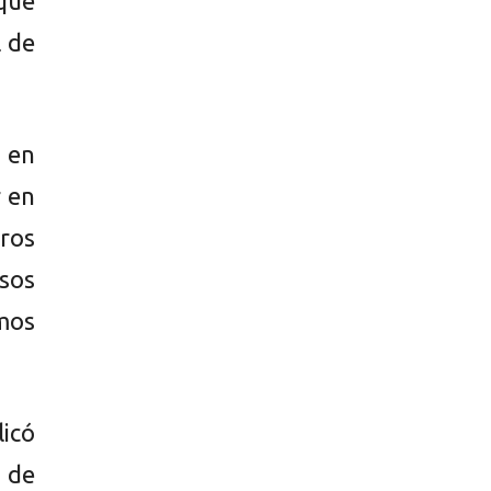
que
l de
 en
 en
ros
esos
mos
licó
s de