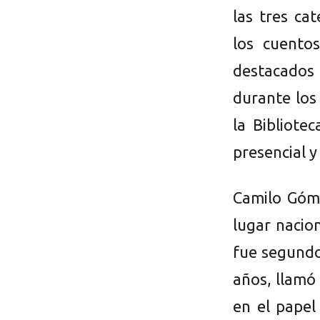
las tres ca
los cuento
destacados 
durante los
la Bibliote
presencial y
Camilo Góme
lugar nacio
fue segundo
años, llamó
en el papel