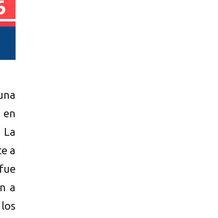
Cuna
 en
 La
te a
 fue
n a
 los