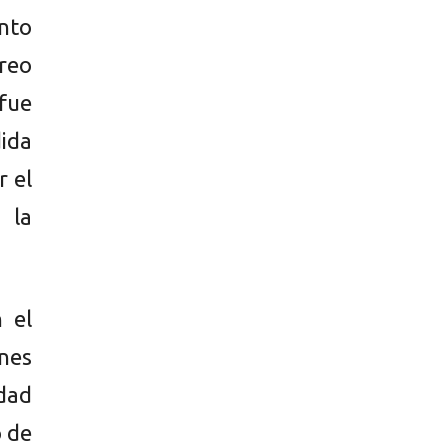
nto
Creo
fue
ida
r el
 la
 el
nes
dad
o de