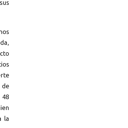
 sus
nos
da,
cto
cios
rte
a de
 48
ien
a la