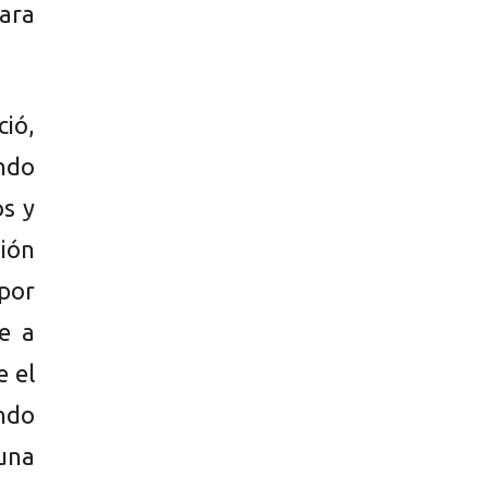
para
ió,
endo
os y
sión
 por
e a
 el
endo
 una