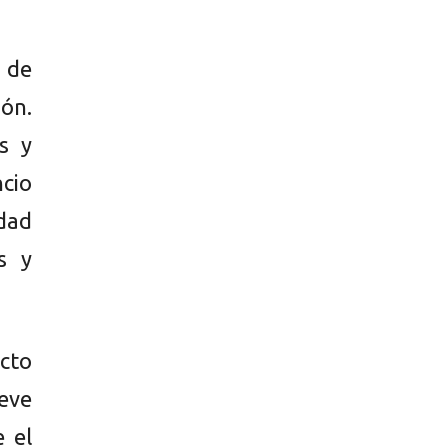
 de
ión.
s y
ncio
idad
s y
cto
ueve
 el