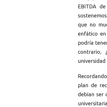
EBITDA de 
sostenemos 
que no muc
enfático en
podría tener
contrario,
universidad
Recordando 
plan de re
debían ser 
universitar