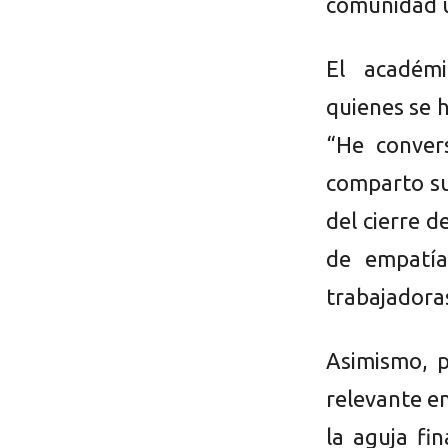
comunidad u
El académ
quienes se h
“He conver
comparto su
del cierre d
de empatía
trabajadora
Asimismo, p
relevante en
la aguja fi