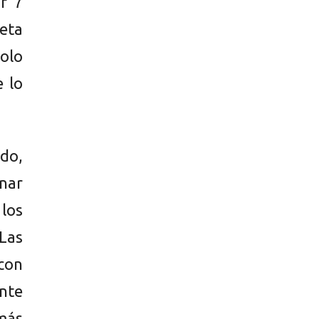
ir 7
meta
olo
e lo
do,
nar
los
Las
 con
ente
 más