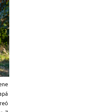
ene
apá
creó