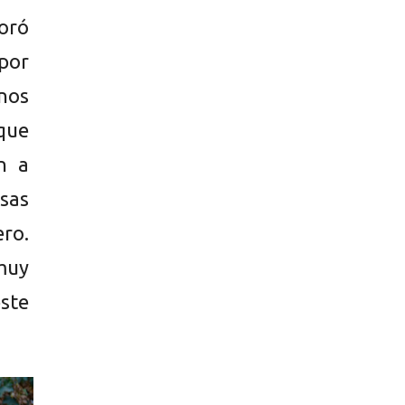
loró
por
 nos
que
n a
sas
ro.
muy
ste