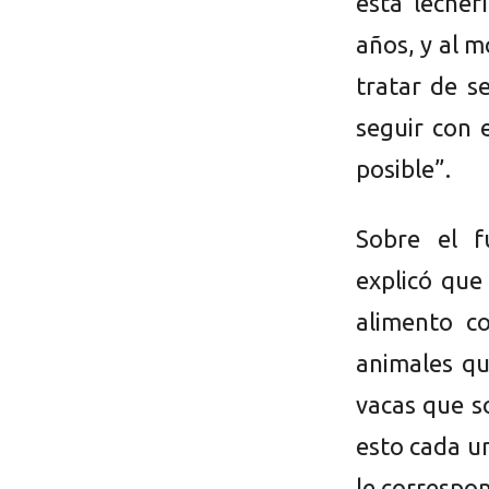
esta lecher
años, y al 
tratar de s
seguir con 
posible”.
Sobre el f
explicó que
alimento co
animales qu
vacas que s
esto cada un
le correspo