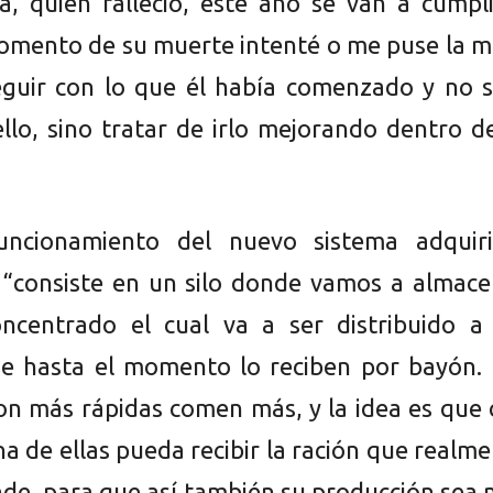
ía, quien falleció, este año se van a cumpl
momento de su muerte intenté o me puse la 
eguir con lo que él había comenzado y no s
ello, sino tratar de irlo mejorando dentro d
uncionamiento del nuevo sistema adquiri
 “consiste en un silo donde vamos a almace
ncentrado el cual va a ser distribuido a 
e hasta el momento lo reciben por bayón. 
on más rápidas comen más, y la idea es que
a de ellas pueda recibir la ración que realm
nde, para que así también su producción sea