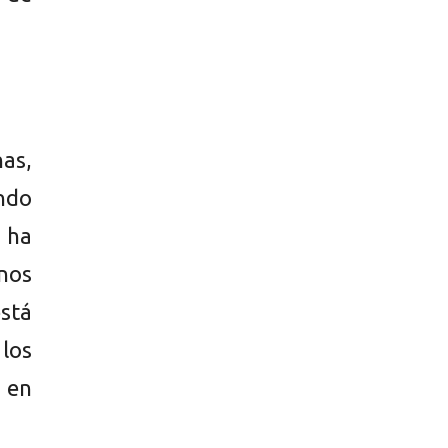
nas,
ndo
 ha
nos
stá
los
 en