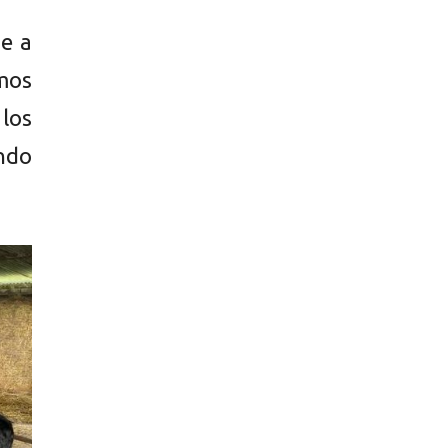
ue a
mos
los
ndo