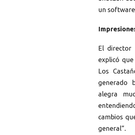
un software
Impresione
El director
explicó que
Los Castañ
generado b
alegra mu
entendiend
cambios que
general”.