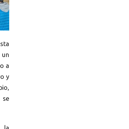
sta
 un
po a
o y
io,
 se
 la