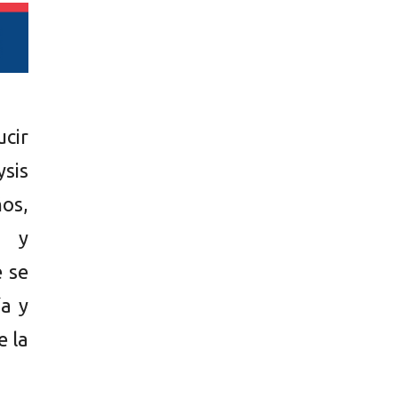
ucir
ysis
ños,
s y
e se
ía y
e la