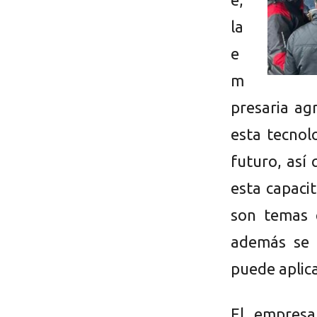
la
e
m
presaria ag
esta tecnol
futuro, así
esta capaci
son temas 
además se 
puede aplica
El empresa