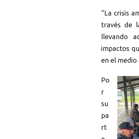
“La crisis 
través de 
llevando a
impactos q
en el medio
Po
r
su
pa
rt
e,