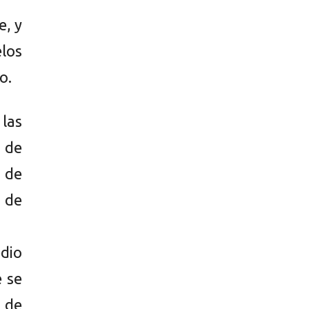
e, y
los
o.
las
 de
 de
 de
dio
e se
s de