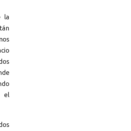
 la
tán
mos
cio
dos
nde
ando
 el
dos