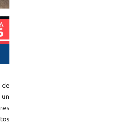
a de
 un
nes
tos