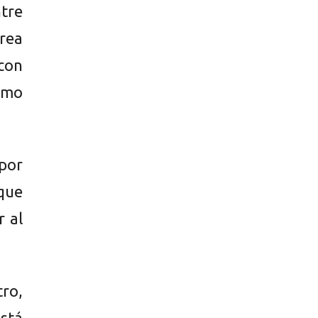
tre
área
con
omo
por
 que
r al
tro,
está