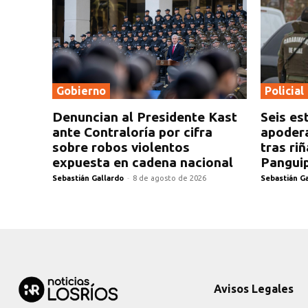
Gobierno
Policial
Denuncian al Presidente Kast
Seis es
ante Contraloría por cifra
apoder
sobre robos violentos
tras riñ
expuesta en cadena nacional
Panguip
Sebastián Gallardo
-
8 de agosto de 2026
Sebastián G
Avisos Legales