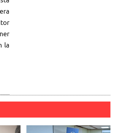
era
ctor
ner
n la