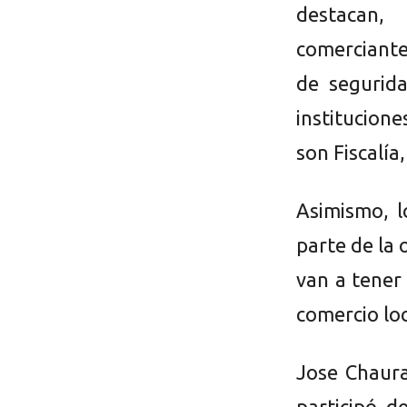
destacan,
comerciante
de segurid
institucion
son Fiscalía
Asimismo, l
parte de la
van a tener 
comercio loc
Jose Chaura
participó d