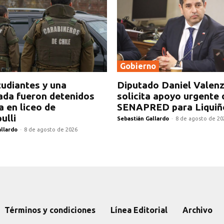
Gobierno
tudiantes y una
Diputado Daniel Valen
ada fueron detenidos
solicita apoyo urgente 
a en liceo de
SENAPRED para Liquiñ
ulli
Sebastián Gallardo
-
8 de agosto de 20
allardo
-
8 de agosto de 2026
Términos y condiciones
Línea Editorial
Archivo