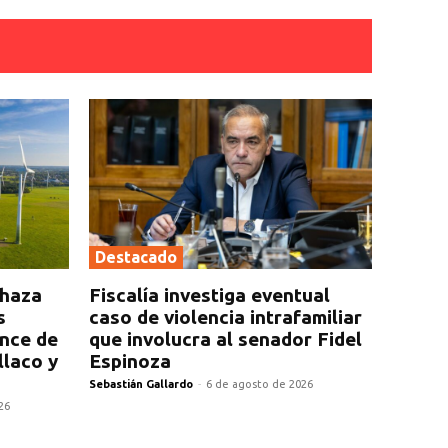
Destacado
chaza
Fiscalía investiga eventual
s
caso de violencia intrafamiliar
ance de
que involucra al senador Fidel
llaco y
Espinoza
Sebastián Gallardo
-
6 de agosto de 2026
26