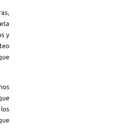
ras,
eta
os y
steo
que
nos
que
 los
 que