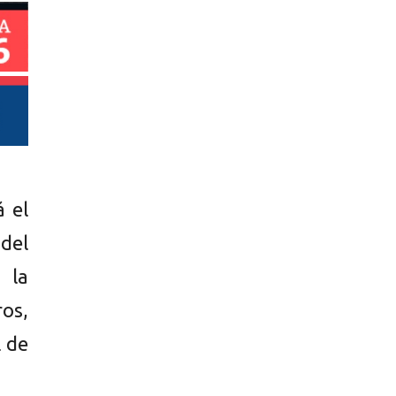
á el
del
 la
os,
l de