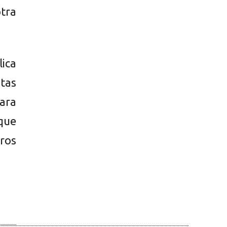
otra
lica
ntas
para
 que
ros