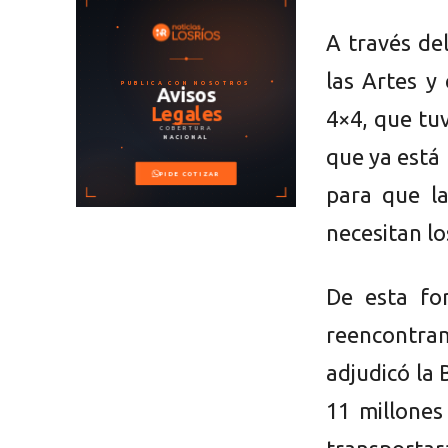
A través del
las Artes y
4×4, que tu
que ya está 
para que la
necesitan lo
De esta fo
reencontra
adjudicó la 
11 millones