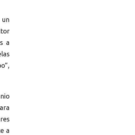
 un
ctor
s a
las
po”,
onio
para
res
e a