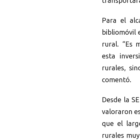
transportará
Para el al
bibliomóvil 
rural. “Es 
esta inver
rurales, si
comentó.
Desde la SE
valoraron e
que el larg
rurales muy