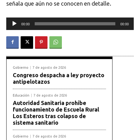
señala que aún no se conocen en detalle.
R
00:00
00:00
e
p
r
Gobierno
7 de agosto de 2026
o
Congreso despacha a ley proyecto
antipelotazos
d
Educación
7 de agosto de 2026
u
Autoridad Sanitaria prohíbe
funcionamiento de Escuela Rural
c
Los Esteros tras colapso de
t
sistema sanitario
o
Gobierno
7 de agosto de 2026