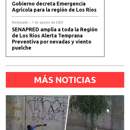
Gobierno decreta Emergencia
r
Agrícola para la región de Los Ríos
d
Destacado
7 de agosto de 2026
SENAPRED amplía a toda la Región
e
de Los Ríos Alerta Temprana
Preventiva por nevadas y viento
a
puelche
u
d
i
MÁS NOTICIAS
o