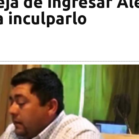
eja de ingresar Al
 inculparlo