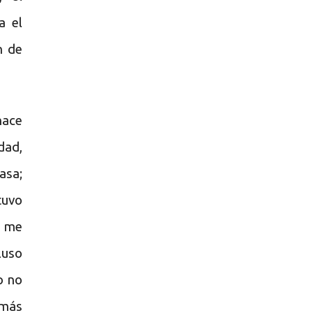
a el
n de
hace
dad,
asa;
tuvo
e me
luso
o no
 más