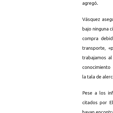
agregó.
Vásquez aseg
bajo ninguna c
compra debid
transporte, 
trabajamos al
conocimiento 
la tala de aler
Pese a los i
citados por E
hayan encontra