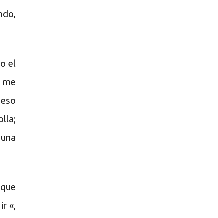
ndo,
o el
n me
 eso
lla;
 una
 que
r «,