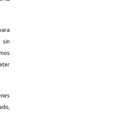
para
 sin
amos
eter
enes
ado,