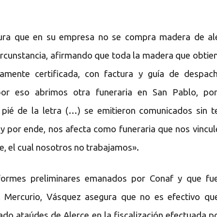
ura que en su empresa no se compra madera de al
ircunstancia, afirmando que toda la madera que obtien
amente certificada, con factura y guía de despac
«por eso abrimos otra funeraria en San Pablo, po
 pié de la letra (…) se emitieron comunicados sin t
y por ende, nos afecta como funeraria que nos vincul
ce, el cual nosotros no trabajamos».
nformes preliminares emanados por Conaf y que fu
l Mercurio, Vásquez asegura que no es efectivo qu
do ataúdes de Alerce en la fiscalización efectuada po