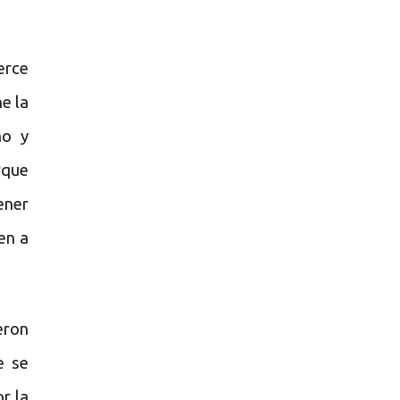
erce
e la
ho y
rque
ener
en a
eron
e se
r la