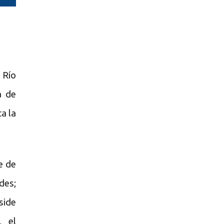
 Río
a de
a la
e de
des;
side
, el